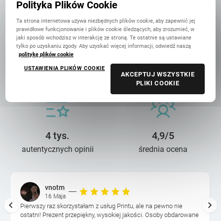
Polityka Plików Cookie
Ta strona internetowa używa niezbędnych plików cookie, aby zapewnić jej
prawidłowe funkcjonowanie i plików cookie śledzących, aby zrozumieć, w
jaki sposób wchodzisz w interakcję ze stroną. Te ostatnie są ustawiane
tylko po uzyskaniu zgody. Aby uzyskać więcej informacji, odwiedź naszą
politykę plików cookie
14 lat troski
90 mln+
USTAWIENIA PLIKÓW COOKIE
AKCEPTUJ WSZYSTKIE
o wasze wspomnienia
wydrukowanych zdjęć
PLIKI COOKIE
4 tys.
4,9/5
autentycznych opinii
średnia ocena
vnotm
16 Maja
Pierwszy raz skorzystałam z usług Printu, ale na pewno nie
ostatni! Prezent przepiękny, wysokiej jakości. Osoby obdarowane