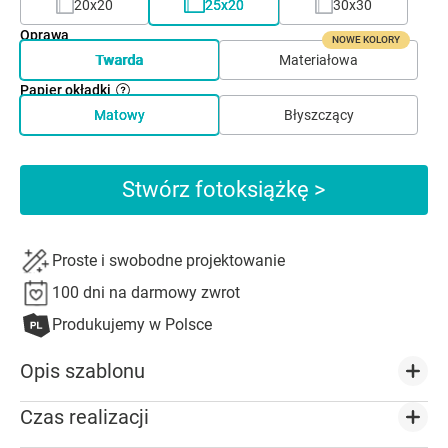
20x20
25x20
30x30
Oprawa
NOWE KOLORY
Twarda
Materiałowa
Papier okładki
Matowy
Błyszczący
Stwórz fotoksiążkę >
Proste i swobodne projektowanie
100 dni na darmowy zwrot
Produkujemy w Polsce
Opis szablonu
Czas realizacji