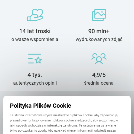
14 lat troski
90 mln+
o wasze wspomnienia
wydrukowanych zdjęć
4 tys.
4,9/5
autentycznych opinii
średnia ocena
Polityka Plików Cookie
Beata
26 Maja
Ta strona internetowa używa niezbędnych plików cookie, aby zapewnić jej
Fantastyczny prezent. I ja i osoba obdarowana jestesmy bardzo
prawidłowe funkcjonowanie i plików cookie śledzących, aby zrozumieć, w
zadowoleni z jakosci produktu. Dodatkowo czas realizacji,
jaki sposób wchodzisz w interakcję ze stroną. Te ostatnie są ustawiane
latwosc przygotowania projektu ksiazki ze zdjeciami a potem
tylko po uzyskaniu zgody. Aby uzyskać więcej informacji, odwiedź naszą
dostarczenie ...