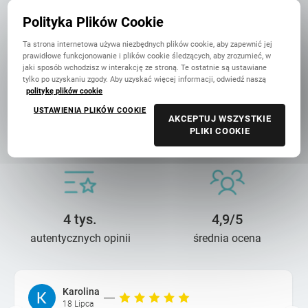
w Polsce
Polityka Plików Cookie
Ta strona internetowa używa niezbędnych plików cookie, aby zapewnić jej
prawidłowe funkcjonowanie i plików cookie śledzących, aby zrozumieć, w
jaki sposób wchodzisz w interakcję ze stroną. Te ostatnie są ustawiane
tylko po uzyskaniu zgody. Aby uzyskać więcej informacji, odwiedź naszą
politykę plików cookie
USTAWIENIA PLIKÓW COOKIE
14 lat troski
90 mln+
AKCEPTUJ WSZYSTKIE
PLIKI COOKIE
o wasze wspomnienia
wydrukowanych zdjęć
4 tys.
4,9/5
autentycznych opinii
średnia ocena
Karolina
18 Lipca