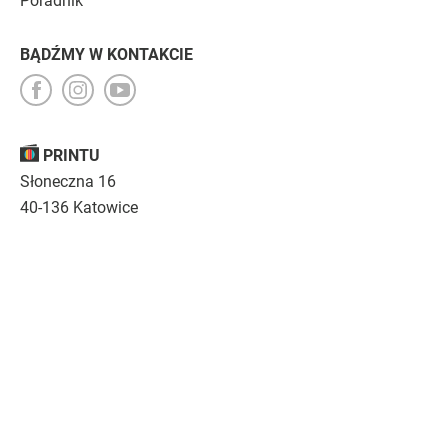
Poradnik
BĄDŹMY W KONTAKCIE
PRINTU
Słoneczna 16
40-136 Katowice
Opinie
O nas
Nasza troska
Kariera
Regulamin
|
Polityka prywatności
|
Specyfikacja techniczna
Drukujemy
emocje