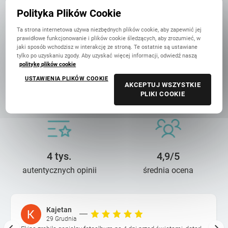
w Polsce
Polityka Plików Cookie
Ta strona internetowa używa niezbędnych plików cookie, aby zapewnić jej
prawidłowe funkcjonowanie i plików cookie śledzących, aby zrozumieć, w
jaki sposób wchodzisz w interakcję ze stroną. Te ostatnie są ustawiane
tylko po uzyskaniu zgody. Aby uzyskać więcej informacji, odwiedź naszą
politykę plików cookie
USTAWIENIA PLIKÓW COOKIE
13 lat troski
90 mln+
AKCEPTUJ WSZYSTKIE
PLIKI COOKIE
o wasze wspomnienia
wydrukowanych zdjęć
4 tys.
4,9/5
autentycznych opinii
średnia ocena
Kajetan
29 Grudnia