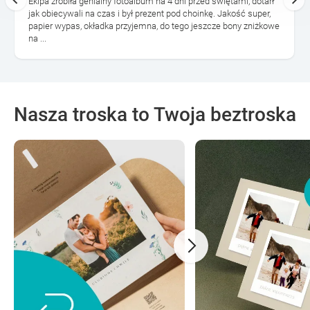
Ekipa zrobiła genialny fotoalbum na 4 dni przed świętami, dotarł
jak obiecywali na czas i był prezent pod choinkę. Jakość super,
papier wypas, okładka przyjemna, do tego jeszcze bony zniżkowe
na ...
Nasza troska to Twoja beztroska