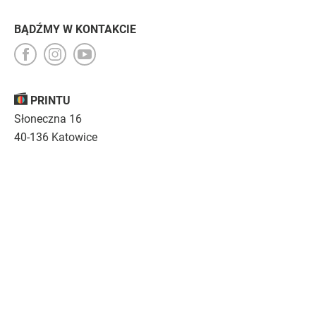
BĄDŹMY W KONTAKCIE
PRINTU
Słoneczna 16
40-136 Katowice
Opinie
O nas
Nasza troska
Kariera
Regulamin
|
Polityka prywatności
|
Specyfikacja techniczna
Drukujemy
emocje