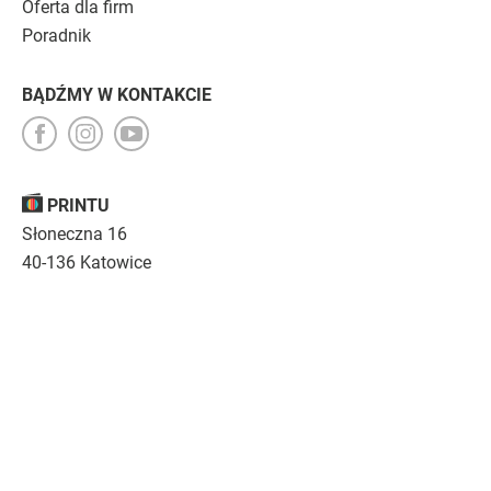
Oferta dla firm
Poradnik
BĄDŹMY W KONTAKCIE
PRINTU
Słoneczna 16
40-136 Katowice
Opinie
O nas
Nasza troska
Kariera
Regulamin
|
Polityka prywatności
|
Specyfikacja techniczna