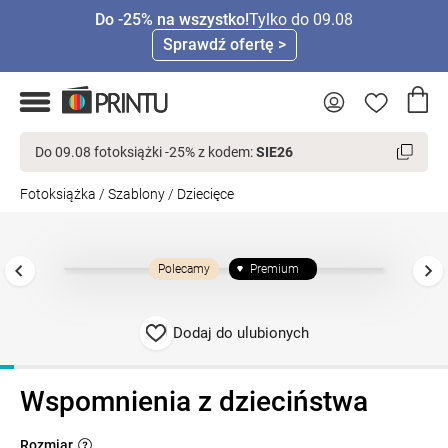
Do -25% na wszystko!
Tylko do 09.08
Sprawdź ofertę >
Do 09.08 fotoksiążki -25% z kodem:
SIE26
Fotoksiążka
/
Szablony
/
Dziecięce
Polecamy
Premium
Dodaj do ulubionych
Wspomnienia z dzieciństwa
Rozmiar