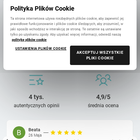
w Polsce
Polityka Plików Cookie
Ta strona internetowa używa niezbędnych plików cookie, aby zapewnić jej
prawidłowe funkcjonowanie i plików cookie śledzących, aby zrozumieć, w
jaki sposób wchodzisz w interakcję ze stroną. Te ostatnie są ustawiane
tylko po uzyskaniu zgody. Aby uzyskać więcej informacji, odwiedź naszą
politykę plików cookie
USTAWIENIA PLIKÓW COOKIE
14 lat troski
90 mln+
AKCEPTUJ WSZYSTKIE
PLIKI COOKIE
o wasze wspomnienia
wydrukowanych zdjęć
4 tys.
4,9/5
autentycznych opinii
średnia ocena
Beata
26 Maja