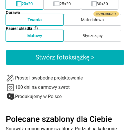
20x20
25x20
30x30
Oprawa
NOWE KOLORY
Twarda
Materiałowa
Papier okładki
Matowy
Błyszczący
Stwórz fotoksiążkę >
Proste i swobodne projektowanie
100 dni na darmowy zwrot
Produkujemy w Polsce
Polecane szablony dla Ciebie
Sprawdź proponowane szablony. Podział na kategorie