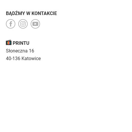
BĄDŹMY W KONTAKCIE
PRINTU
Słoneczna 16
40-136 Katowice
Opinie
O nas
Nasza troska
Kariera
Regulamin
|
Polityka prywatności
|
Specyfikacja techniczna
Drukujemy
emocje