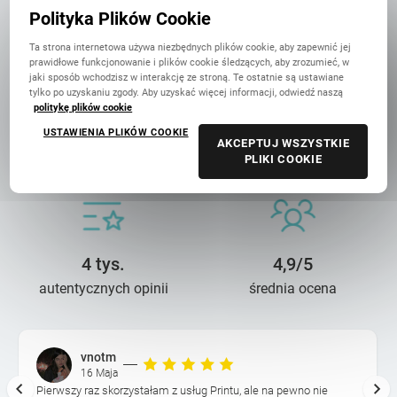
w Polsce
Polityka Plików Cookie
Ta strona internetowa używa niezbędnych plików cookie, aby zapewnić jej
prawidłowe funkcjonowanie i plików cookie śledzących, aby zrozumieć, w
jaki sposób wchodzisz w interakcję ze stroną. Te ostatnie są ustawiane
tylko po uzyskaniu zgody. Aby uzyskać więcej informacji, odwiedź naszą
politykę plików cookie
14 lat troski
90 mln+
USTAWIENIA PLIKÓW COOKIE
AKCEPTUJ WSZYSTKIE
o wasze wspomnienia
wydrukowanych zdjęć
PLIKI COOKIE
4 tys.
4,9/5
autentycznych opinii
średnia ocena
vnotm
16 Maja
Pierwszy raz skorzystałam z usług Printu, ale na pewno nie