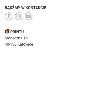
BĄDŹMY W KONTAKCIE
PRINTU
Słoneczna 16
40-136 Katowice
Opinie
O nas
Nasza troska
Kariera
Regulamin
|
Polityka prywatności
|
Specyfikacja techniczna
Drukujemy
emocje