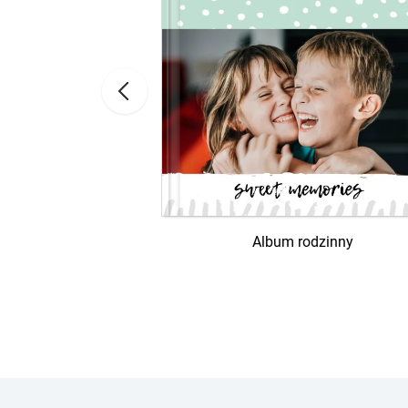
Love
Album rodzinny