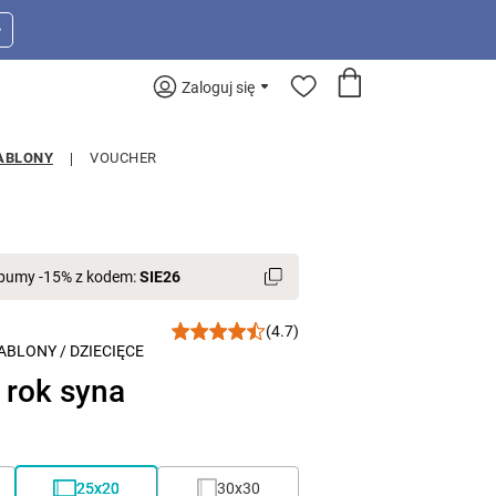
>
Zaloguj się
ABLONY
VOUCHER
lbumy -15% z kodem:
SIE26
(4.7)
ABLONY
/
DZIECIĘCE
 rok syna
25x20
30x30