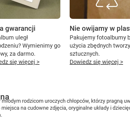
ta gwarancji
Nie owijamy w plas
lbum uległ
Pakujemy fotoalbumy 
odzeniu? Wymienimy go
użycia zbędnych tworz
wy, za darmo.
sztucznych.
dz się więcej >
Dowiedz się więcej >
yna
 młodym rodzicom uroczych chłopców, którzy pragną uwi
 miejsca na cudowne zdjęcia, oryginalne układy i dziecię
.