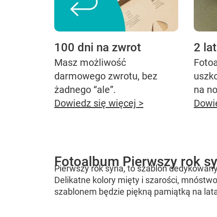
100 dni na zwrot
2 la
Masz możliwość
Fotoa
darmowego zwrotu, bez
uszk
żadnego “ale”.
na no
Dowiedz się więcej >
Dowie
Fotoalbum Pierwszy rok s
Pierwszy rok syna, to szablon dedykowany
Delikatne kolory mięty i szarości, mnóstwo
szablonem będzie piękną pamiątką na lata