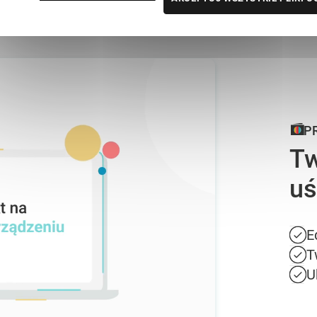
P
Tw
uś
E
T
U