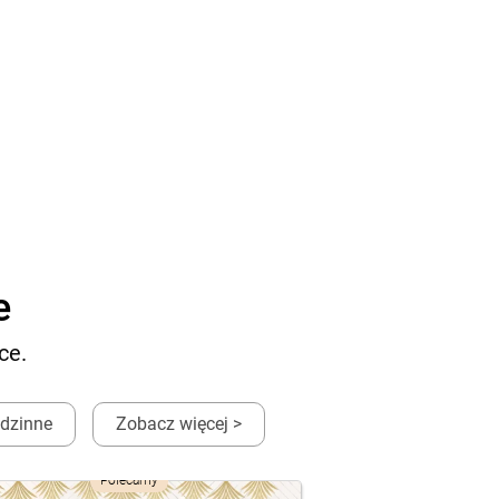
e
ce.
dzinne
Zobacz więcej >
Polecamy
Po