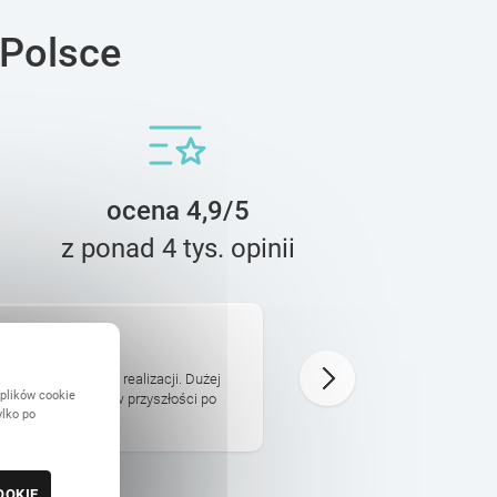
 Polsce
ocena 4,9/5
z ponad 4 tys. opinii
Monika
20 Lutego
i produktu i całej realizacji. Dużej
Przepiekny album, dbałość o
 plików cookie
umu online. Wrócę w przyszłości po
Polecam bardzo!
ylko po
OOKIE