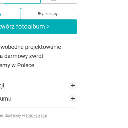
y
Błyszczący
twórz fotoalbum >
 swobodne projektowanie
na darmowy zwrot
emy w Polsce
ji
bumu
ież dostępny w
fotoksiążce