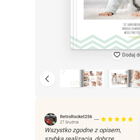
Dodaj d
RetroRocket256
27 Grudnia
Wszystko zgodne z opisem,
szybka realizacja, dobrze