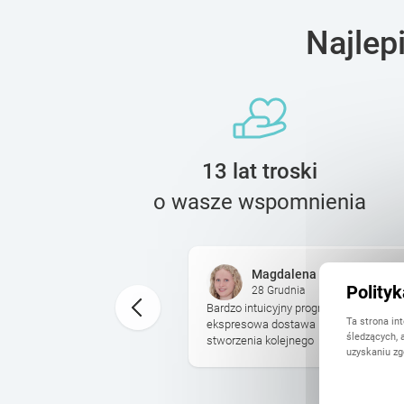
Najlep
13 lat troski
o wasze wspomnienia
Magdalena
Polity
28 Grudnia
ed świętami, dotarł jak
Bardzo intuicyjny program to wyboru zd
Ta strona in
. Jakość super, papier
ekspresowa dostawa i cudowny efekt k
śledzących, 
ony zniżkowe na ...
stworzenia kolejnego
uzyskaniu zg