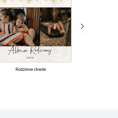
Rodzinne chwile
Skarby na