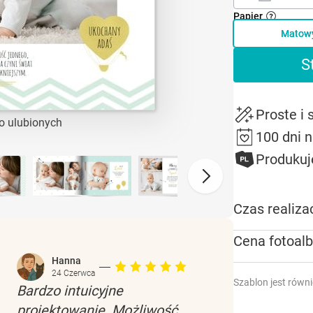
Papier
Matow
S
Proste i
o ulubionych
100 dni 
Produkuj
Czas realizac
Cena fotoal
Hanna
24 Czerwca
Szablon jest równ
Bardzo intuicyjne
projektowanie. Możliwość