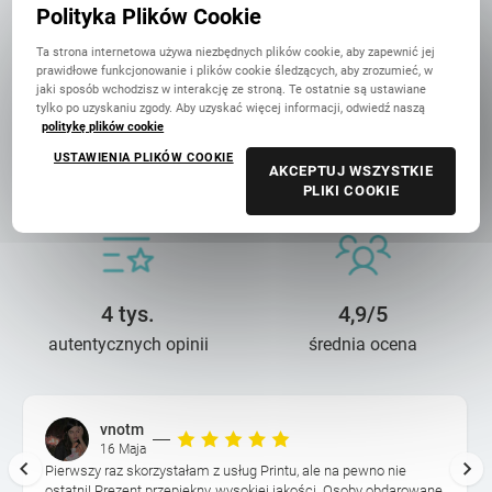
Polityka Plików Cookie
Ta strona internetowa używa niezbędnych plików cookie, aby zapewnić jej
prawidłowe funkcjonowanie i plików cookie śledzących, aby zrozumieć, w
jaki sposób wchodzisz w interakcję ze stroną. Te ostatnie są ustawiane
tylko po uzyskaniu zgody. Aby uzyskać więcej informacji, odwiedź naszą
politykę plików cookie
14 lat troski
90 mln+
USTAWIENIA PLIKÓW COOKIE
AKCEPTUJ WSZYSTKIE
o wasze wspomnienia
wydrukowanych zdjęć
PLIKI COOKIE
4 tys.
4,9/5
autentycznych opinii
średnia ocena
vnotm
16 Maja
Pierwszy raz skorzystałam z usług Printu, ale na pewno nie
ostatni! Prezent przepiękny, wysokiej jakości. Osoby obdarowane