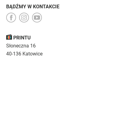
BĄDŹMY W KONTAKCIE
PRINTU
Słoneczna 16
40-136 Katowice
Opinie
O nas
Nasza troska
Kariera
Regulamin
|
Polityka prywatności
|
Specyfikacja techniczna
Drukujemy
emocje