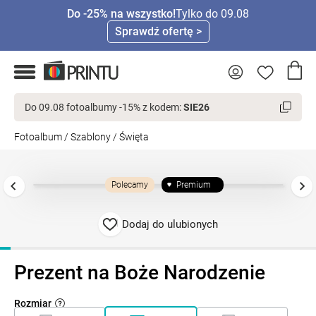
Do -25% na wszystko!
Tylko do 09.08
Sprawdź ofertę >
Do 09.08 fotoalbumy -15% z kodem:
SIE26
Fotoalbum
/
Szablony
/
Święta
Polecamy
Premium
Dodaj do ulubionych
Prezent na Boże Narodzenie
Rozmiar