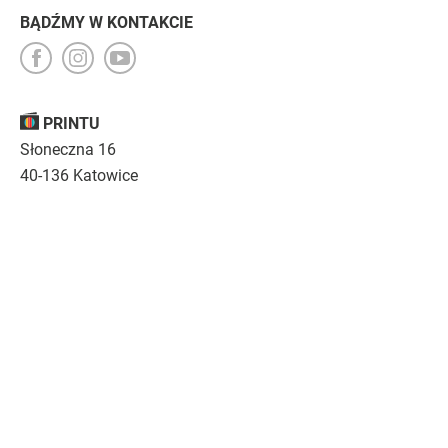
BĄDŹMY W KONTAKCIE
PRINTU
Słoneczna 16
40-136 Katowice
Opinie
O nas
Nasza troska
Kariera
Regulamin
|
Polityka prywatności
|
Specyfikacja techniczna
Drukujemy
emocje