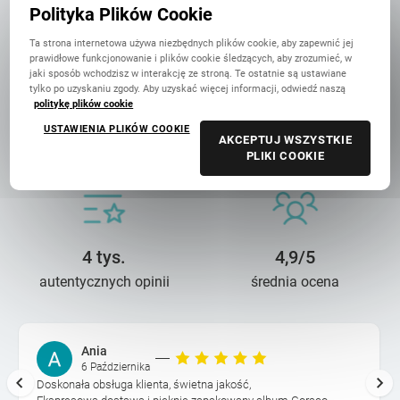
w Polsce
Polityka Plików Cookie
Ta strona internetowa używa niezbędnych plików cookie, aby zapewnić jej
prawidłowe funkcjonowanie i plików cookie śledzących, aby zrozumieć, w
jaki sposób wchodzisz w interakcję ze stroną. Te ostatnie są ustawiane
tylko po uzyskaniu zgody. Aby uzyskać więcej informacji, odwiedź naszą
politykę plików cookie
14 lat troski
90 mln+
USTAWIENIA PLIKÓW COOKIE
AKCEPTUJ WSZYSTKIE
o wasze wspomnienia
wydrukowanych zdjęć
PLIKI COOKIE
4 tys.
4,9/5
autentycznych opinii
średnia ocena
Ania
6 Października
Doskonała obsługa klienta, świetna jakość,