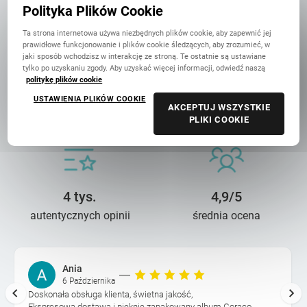
w Polsce
Polityka Plików Cookie
Ta strona internetowa używa niezbędnych plików cookie, aby zapewnić jej
prawidłowe funkcjonowanie i plików cookie śledzących, aby zrozumieć, w
jaki sposób wchodzisz w interakcję ze stroną. Te ostatnie są ustawiane
tylko po uzyskaniu zgody. Aby uzyskać więcej informacji, odwiedź naszą
politykę plików cookie
14 lat troski
90 mln+
USTAWIENIA PLIKÓW COOKIE
AKCEPTUJ WSZYSTKIE
o wasze wspomnienia
wydrukowanych zdjęć
PLIKI COOKIE
4 tys.
4,9/5
autentycznych opinii
średnia ocena
Ania
6 Października
Doskonała obsługa klienta, świetna jakość,
Ekspresowa dostawa i pięknie zapakowany album Gorąco