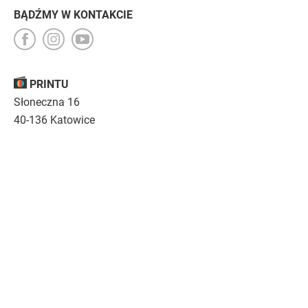
BĄDŹMY W KONTAKCIE
PRINTU
Słoneczna 16
40-136 Katowice
Opinie
O nas
Nasza troska
Kariera
Regulamin
|
Polityka prywatności
|
Specyfikacja techniczna
Drukujemy
emocje