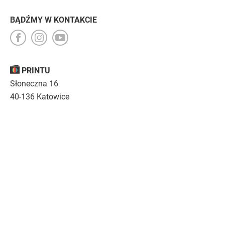
BĄDŹMY W KONTAKCIE
PRINTU
Słoneczna 16
40-136 Katowice
Opinie
O nas
Nasza troska
Kariera
Regulamin
|
Polityka prywatności
|
Specyfikacja techniczna
Drukujemy
emocje