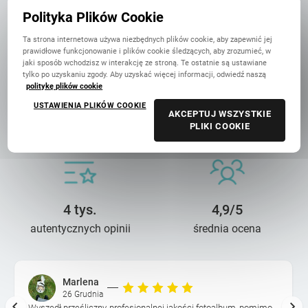
w Polsce
Polityka Plików Cookie
Ta strona internetowa używa niezbędnych plików cookie, aby zapewnić jej
prawidłowe funkcjonowanie i plików cookie śledzących, aby zrozumieć, w
jaki sposób wchodzisz w interakcję ze stroną. Te ostatnie są ustawiane
tylko po uzyskaniu zgody. Aby uzyskać więcej informacji, odwiedź naszą
politykę plików cookie
USTAWIENIA PLIKÓW COOKIE
14 lat troski
90 mln+
AKCEPTUJ WSZYSTKIE
PLIKI COOKIE
o wasze wspomnienia
wydrukowanych zdjęć
4 tys.
4,9/5
autentycznych opinii
średnia ocena
Marlena
26 Grudnia
Wyszedł prześliczny, profesjonalnej jakości fotoalbum, pomimo