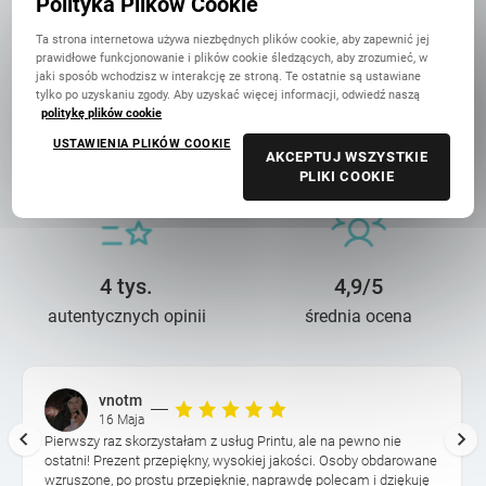
Polityka Plików Cookie
Ta strona internetowa używa niezbędnych plików cookie, aby zapewnić jej
prawidłowe funkcjonowanie i plików cookie śledzących, aby zrozumieć, w
jaki sposób wchodzisz w interakcję ze stroną. Te ostatnie są ustawiane
tylko po uzyskaniu zgody. Aby uzyskać więcej informacji, odwiedź naszą
politykę plików cookie
14 lat troski
90 mln+
USTAWIENIA PLIKÓW COOKIE
o wasze wspomnienia
wydrukowanych zdjęć
AKCEPTUJ WSZYSTKIE
PLIKI COOKIE
4 tys.
4,9/5
autentycznych opinii
średnia ocena
vnotm
16 Maja
Pierwszy raz skorzystałam z usług Printu, ale na pewno nie
ostatni! Prezent przepiękny, wysokiej jakości. Osoby obdarowane
wzruszone, po prostu przepięknie, naprawdę polecam i dziękuję