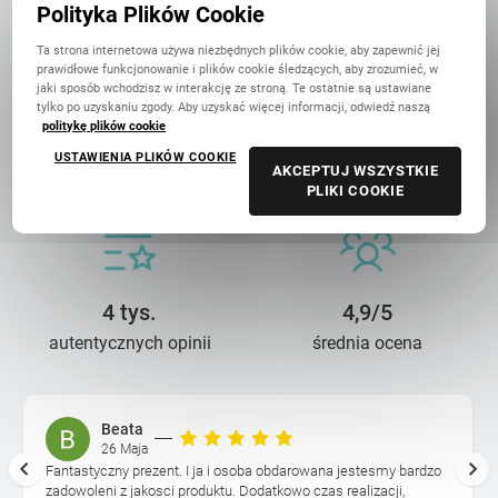
Polityka Plików Cookie
Ta strona internetowa używa niezbędnych plików cookie, aby zapewnić jej
prawidłowe funkcjonowanie i plików cookie śledzących, aby zrozumieć, w
jaki sposób wchodzisz w interakcję ze stroną. Te ostatnie są ustawiane
tylko po uzyskaniu zgody. Aby uzyskać więcej informacji, odwiedź naszą
politykę plików cookie
14 lat troski
90 mln+
USTAWIENIA PLIKÓW COOKIE
AKCEPTUJ WSZYSTKIE
o wasze wspomnienia
wydrukowanych zdjęć
PLIKI COOKIE
4 tys.
4,9/5
autentycznych opinii
średnia ocena
Beata
26 Maja
Fantastyczny prezent. I ja i osoba obdarowana jestesmy bardzo
zadowoleni z jakosci produktu. Dodatkowo czas realizacji,