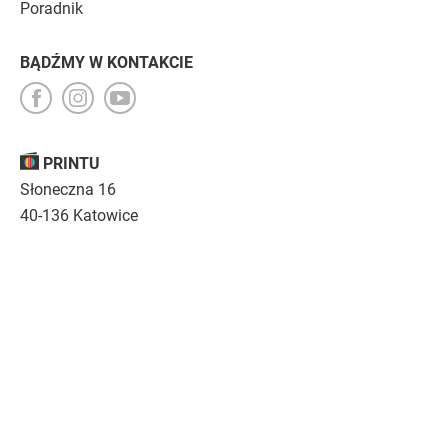
Poradnik
BĄDŹMY W KONTAKCIE
PRINTU
Słoneczna 16
40-136 Katowice
Opinie
O nas
Nasza troska
Kariera
Regulamin
|
Polityka prywatności
|
Specyfikacja techniczna