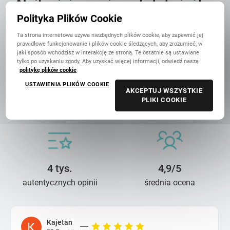
Najlepiej oceniana fotoksiążka
w Polsce
Polityka Plików Cookie
Ta strona internetowa używa niezbędnych plików cookie, aby zapewnić jej
prawidłowe funkcjonowanie i plików cookie śledzących, aby zrozumieć, w
jaki sposób wchodzisz w interakcję ze stroną. Te ostatnie są ustawiane
tylko po uzyskaniu zgody. Aby uzyskać więcej informacji, odwiedź naszą
politykę plików cookie
USTAWIENIA PLIKÓW COOKIE
AKCEPTUJ WSZYSTKIE
14 lat troski
90 mln+
PLIKI COOKIE
o wasze wspomnienia
wydrukowanych zdjęć
4 tys.
4,9/5
autentycznych opinii
średnia ocena
Kajetan