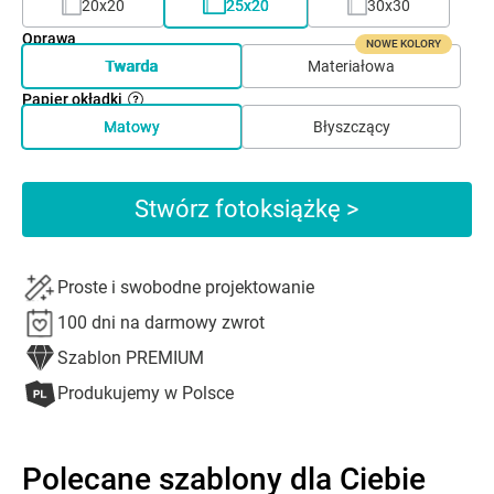
20x20
25x20
30x30
Oprawa
NOWE KOLORY
Twarda
Materiałowa
Papier okładki
Matowy
Błyszczący
Stwórz fotoksiążkę >
Proste i swobodne projektowanie
100 dni na darmowy zwrot
Szablon PREMIUM
Produkujemy w Polsce
Polecane szablony dla Ciebie