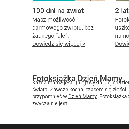
100 dni na zwrot
2 la
Masz możliwość
Fotok
darmowego zwrotu, bez
uszk
żadnego “ale”.
na n
Dowiedz się więcej >
Dowie
Fotoksiążka Dzień Mamy
Każda mama jest…(nie)zwykła. Jej codzien
świata. Zawsze kocha, czasem się złości. T
przypomnieć w
Dzień Mamy
. Fotoksiążka
zwyczajnie jest.