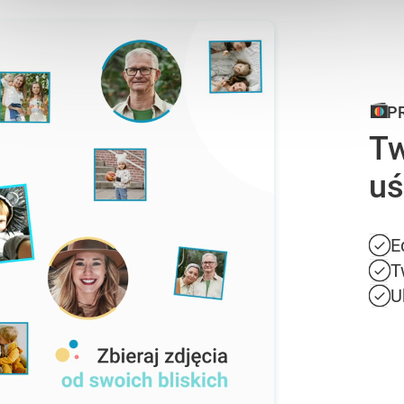
P
Tw
uś
E
T
U