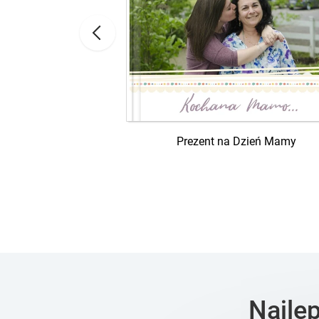
ości do Taty
Prezent na Dzień Mamy
Najle