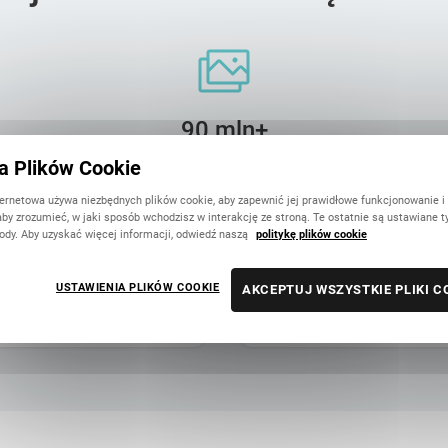
90 mln+
wydrukowanych zdjęć
ka Plików Cookie
ternetowa używa niezbędnych plików cookie, aby zapewnić jej prawidłowe funkcjonowanie i
aby zrozumieć, w jaki sposób wchodzisz w interakcję ze stroną. Te ostatnie są ustawiane t
ody. Aby uzyskać więcej informacji, odwiedź naszą
politykę plików cookie
Karolina
18 Lipca
ni przed świętami, dotarł jak
Robienie fotoksiążki jest bardzo i
USTAWIENIA PLIKÓW COOKIE
AKCEPTUJ WSZYSTKIE PLIKI C
oinkę. Jakość super, papier
projektuje. Realizacja poszła bard
cze bony zniżkowe na ...
Przesyłka bardzo ładnie zapakowan