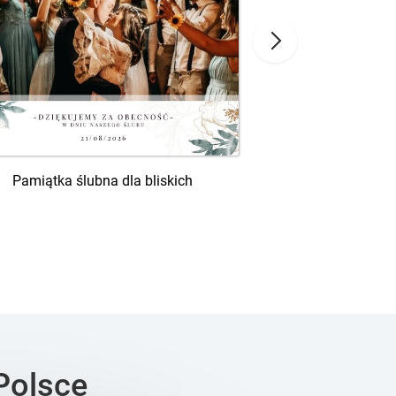
Prezent n
Pamiątka ślubna dla bliskich
Polsce