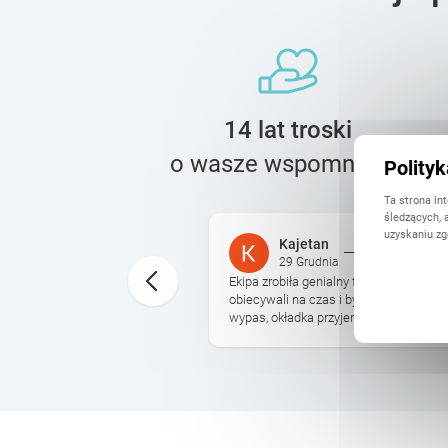
14 lat troski
o wasze wspomnienia
Polity
Ta strona in
śledzących, 
uzyskaniu zg
Kajetan
29 Grudnia
otoksiazki bylo ogromna
Ekipa zrobiła genialny fotoalbum na 4 d
czas, ale wszystko sie
obiecywali na czas i był prezent pod ch
tu. Super szablony ...
wypas, okładka przyjemna, do tego jesz