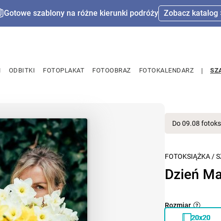
Gotowe szablony na różne kierunki podróży
Zobacz katalog 
M
ODBITKI
FOTOPLAKAT
FOTOOBRAZ
FOTOKALENDARZ
SZ
Do 09.08 fotoks
FOTOKSIĄŻKA
/
S
Dzień M
Rozmiar
20x20