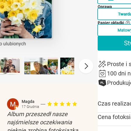
Oprawa
Tward
Papier okładki
Matow
St
o ulubionych
Proste i
100 dni 
Produkuj
Magda
Czas realizac
17 Grudnia
Album przeszedł nasze
Cena fotoksi
najśmielsze oczekiwania
pięknie zrobina fotoksiazka,