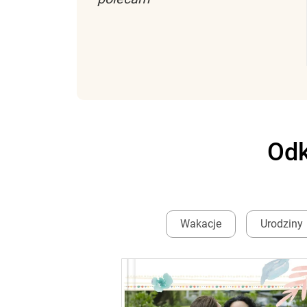
Odk
Wakacje
Urodziny
ść