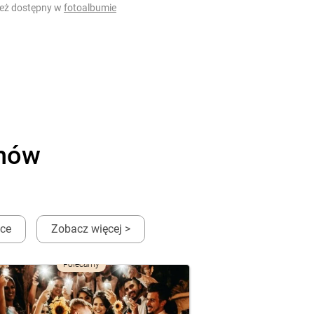
ież dostępny w
fotoalbumie
onów
ęce
Zobacz więcej >
Polecamy