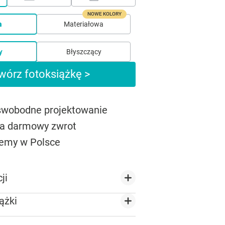
NOWE KOLORY
a
Materiałowa
y
Błyszczący
wórz fotoksiążkę >
 swobodne projektowanie
na darmowy zwrot
emy w Polsce
ji
ążki