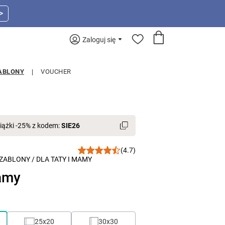
>
Zaloguj się
ABLONY
VOUCHER
iążki -25% z kodem:
SIE26
(4.7)
ZABLONY
/
DLA TATY I MAMY
amy
25x20
30x30