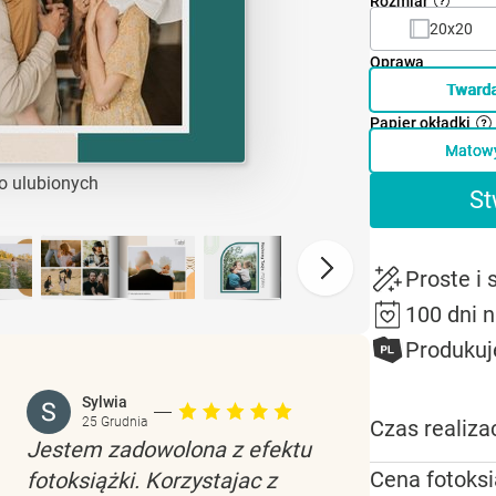
Rozmiar
20x20
Oprawa
Tward
Papier okładki
Matow
o ulubionych
St
Proste i
100 dni 
Produkuj
Sylwia
25 Grudnia
Czas realizac
Jestem zadowolona z efektu
Cena fotoksi
fotoksiążki. Korzystajac z