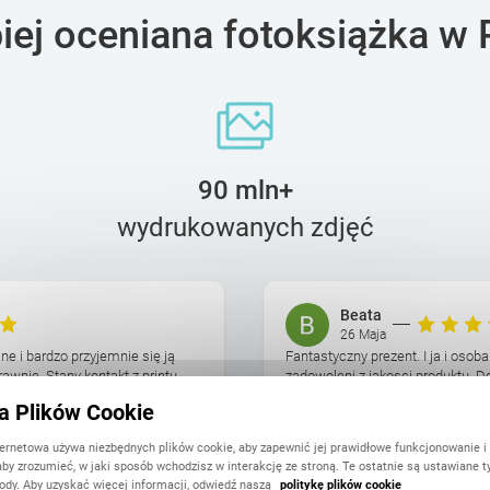
piej oceniana fotoksiążka w 
90 mln+
wydrukowanych zdjęć
Beata
26 Maja
jne i bardzo przyjemnie się ją
Fantastyczny prezent. I ja i oso
rawnie. Stany kontakt z printu.
zadowoleni z jakosci produktu. D
am efekt finalny ...
przygotowania projektu ksiazki ze
ka Plików Cookie
ternetowa używa niezbędnych plików cookie, aby zapewnić jej prawidłowe funkcjonowanie i
aby zrozumieć, w jaki sposób wchodzisz w interakcję ze stroną. Te ostatnie są ustawiane t
ody. Aby uzyskać więcej informacji, odwiedź naszą
politykę plików cookie