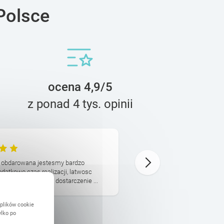
Polsce
ocena 4,9/5
z ponad 4 tys. opinii
Małgorzata
17 Listopada
ba obdarowana jestesmy bardzo
Jestem bardzo zadowolona.
odatkowo czas realizacji, latwosc
przyjemnoscia. Bałam sie, z
 zdjeciami a potem dostarczenie ...
dobrze ułożyło i książka dot
 plików cookie
ylko po