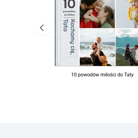
ię Tato
10 powodów miłości do Taty