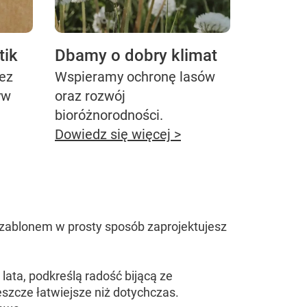
tik
Dbamy o dobry klimat
bez
Wspieramy ochronę lasów
yw
oraz rozwój
bioróżnorodności.
Dowiedz się więcej >
 szablonem w prosty sposób zaprojektujesz
lata, podkreślą radość bijącą ze
eszcze łatwiejsze niż dotychczas.