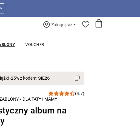
>
Zaloguj się
ABLONY
VOUCHER
iążki -25% z kodem:
SIE26
(4.7)
ZABLONY
/
DLA TATY I MAMY
styczny album na
ty