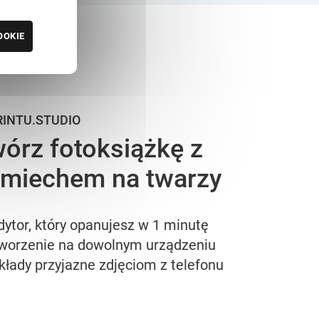
OOKIE
RINTU.STUDIO
órz fotoksiążkę z
miechem na twarzy
dytor, który opanujesz w 1 minutę
worzenie na dowolnym urządzeniu
kłady przyjazne zdjęciom z telefonu