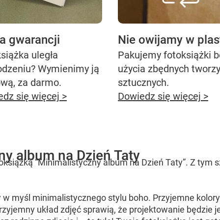
ta gwarancji
Nie owijamy w plas
siążka uległa
Pakujemy fotoksiążki 
odzeniu? Wymienimy ją
użycia zbędnych tworz
ową, za darmo.
sztucznych.
dz się więcej >
Dowiedz się więcej >
ny album na Dzień Taty
otoksiążką “Minimalistyczny album na Dzień Taty”. Z tym
 w myśl minimalistycznego stylu boho. Przyjemne kolory 
przyjemny układ zdjęć sprawią, że projektowanie będzie j