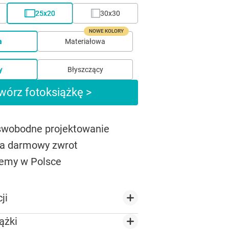
25x20
30x30
NOWE KOLORY
a
Materiałowa
y
Błyszczący
wórz fotoksiążkę >
 swobodne projektowanie
na darmowy zwrot
emy w Polsce
ji
ążki