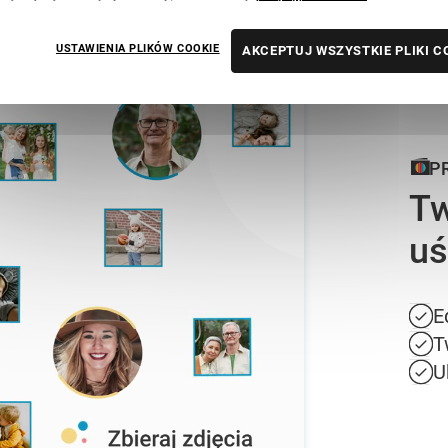
USTAWIENIA PLIKÓW COOKIE
AKCEPTUJ WSZYSTKIE PLIKI C
P
Tw
uś
E
T
U