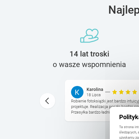
Najle
14 lat troski
o wasze wspomnienia
Karolina
18 Lipca
wet nie myślałam, ze
Robienie fotoksiążki jest bardzo intuicy
ł ją pierwszy raz i na
projektuje. Realizacja poszła bardzo sp
Przesyłka bardzo ładnie zapakowana a s
Polity
Ta strona in
śledzących, 
uzyskaniu zg