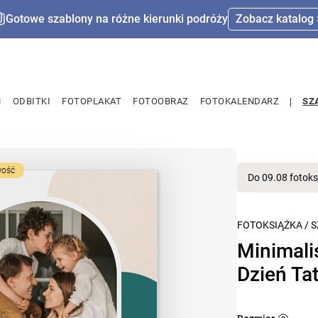
Gotowe szablony na różne kierunki podróży
Zobacz katalog 
M
ODBITKI
FOTOPLAKAT
FOTOOBRAZ
FOTOKALENDARZ
SZ
ość
Do 09.08 fotoks
FOTOKSIĄŻKA
/
S
Minimali
Dzień Ta