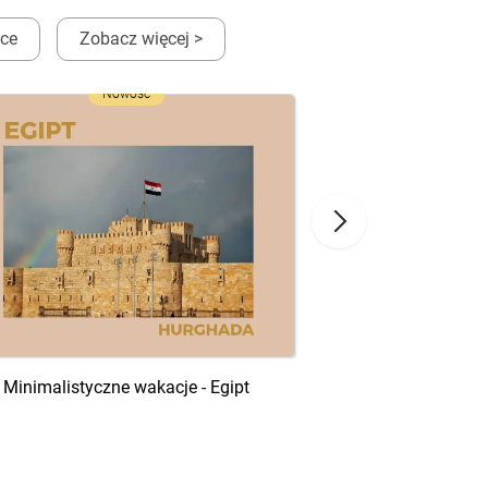
ęce
Zobacz więcej >
Nowość
N
Minimalistyczne wakacje - Egipt
Minimalistyczne 