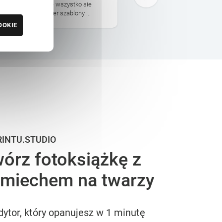
dojdzie na czas, ale wszystko sie
projektuje. Realizacja poszł
Polecam Printu. Super szablony ...
Przesyłka bardzo ładnie zap
OOKIE
RINTU.STUDIO
órz fotoksiążkę z
miechem na twarzy
dytor, który opanujesz w 1 minutę