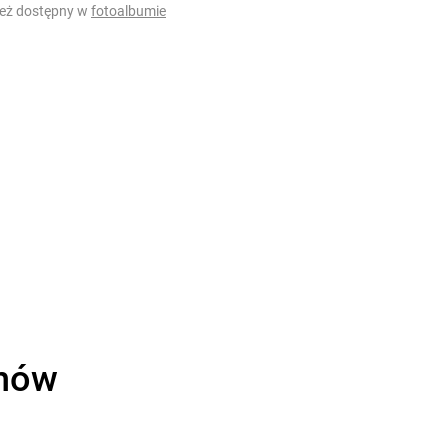
ież dostępny w
fotoalbumie
onów