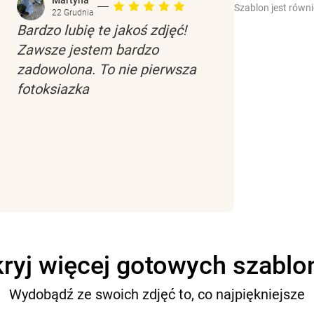
Martyna
Szablon jest równ
22 Grudnia
Bardzo lubię te jakoś zdjęć!
Zawsze jestem bardzo
zadowolona. To nie pierwsza
fotoksiazka
ryj więcej gotowych szabl
Wydobądź ze swoich zdjęć to, co najpiękniejsze