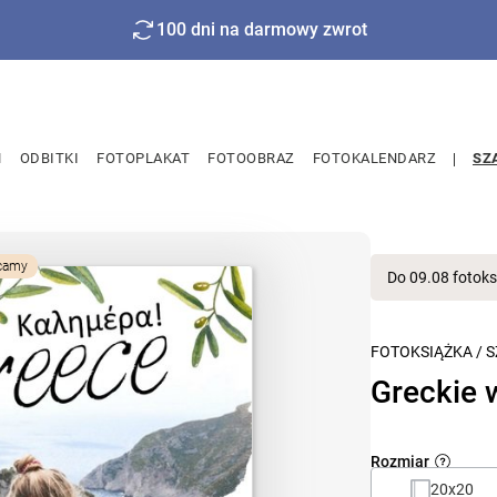
100 dni na darmowy zwrot
M
ODBITKI
FOTOPLAKAT
FOTOOBRAZ
FOTOKALENDARZ
SZ
camy
Do 09.08 fotoks
FOTOKSIĄŻKA
/
S
Greckie 
Rozmiar
20x20