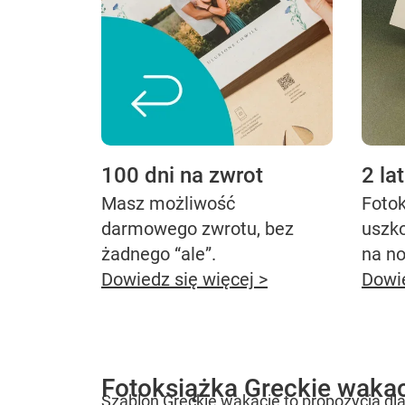
100 dni na zwrot
2 la
Masz możliwość
Fotok
darmowego zwrotu, bez
uszk
żadnego “ale”.
na n
Dowiedz się więcej >
Dowie
Fotoksiążka Greckie waka
Szablon Greckie wakacje to propozycja dla