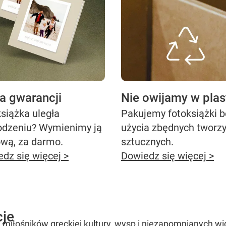
ta gwarancji
Nie owijamy w plas
siążka uległa
Pakujemy fotoksiążki 
odzeniu? Wymienimy ją
użycia zbędnych tworz
ową, za darmo.
sztucznych.
dz się więcej >
Dowiedz się więcej >
cje
 miłośników greckiej kultury, wysp i niezapomnianych wi