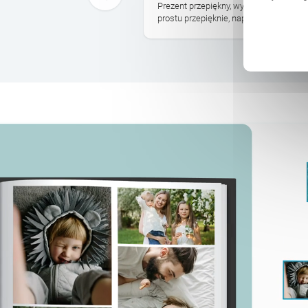
. Jakość super, papier
Prezent przepiękny, wysokiej jakości.
ony zniżkowe na ...
prostu przepięknie, naprawdę polecam i 