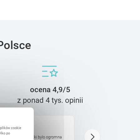
Polsce
ocena 4,9/5
z ponad 4 tys. opinii
Karolina
 plików cookie
18 Lipca
ylko po
ktowanie fotoksiazki bylo ogromna
Robienie fotoksiążki jest ba