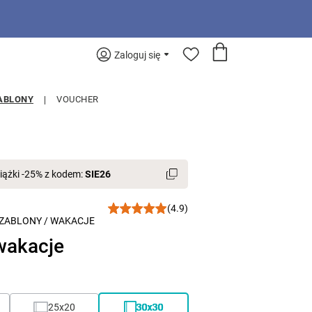
Zaloguj się
ABLONY
VOUCHER
iążki -25% z kodem:
SIE26
(4.9)
ZABLONY
/
WAKACJE
wakacje
25x20
30x30