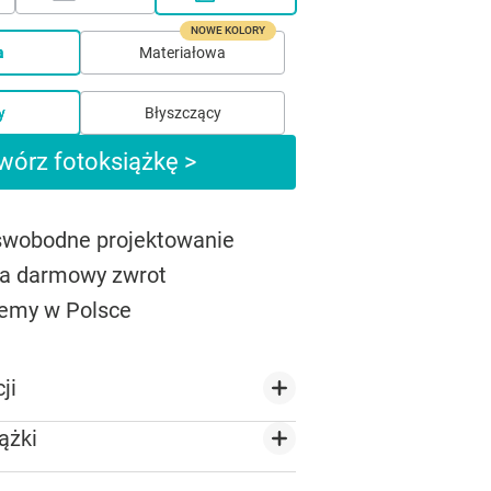
NOWE KOLORY
a
Materiałowa
y
Błyszczący
wórz fotoksiążkę >
 swobodne projektowanie
na darmowy zwrot
emy w Polsce
ji
ążki