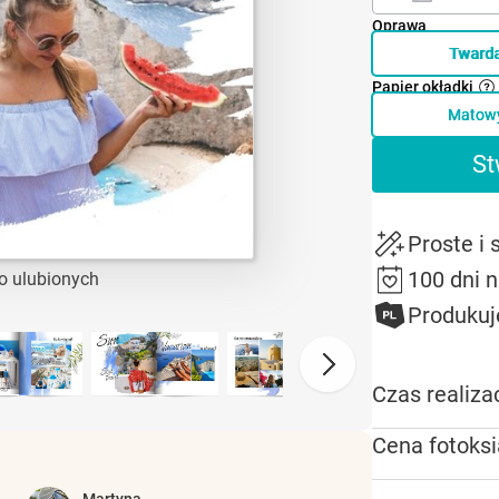
Oprawa
Tward
Papier okładki
Matow
St
Proste i
100 dni 
o ulubionych
Produkuj
Czas realizac
Cena fotoksi