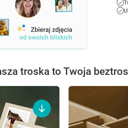
T
U
sza troska to Twoja beztro