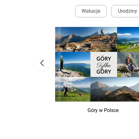
Wakacje
Urodziny
ad morzem
Góry w Polsce