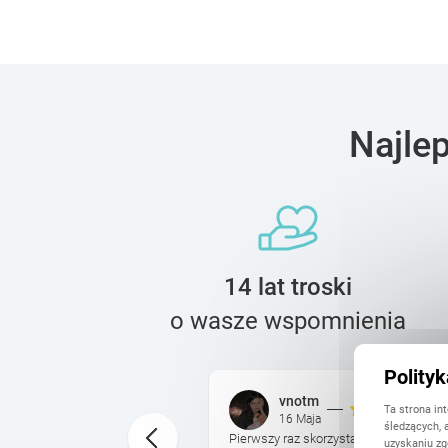
Najle
14 lat troski
o wasze wspomnienia
Polity
vnotm
Ta strona in
16 Maja
śledzących, 
ed świętami, dotarł jak
Pierwszy raz skorzystałam z usług Print
uzyskaniu zg