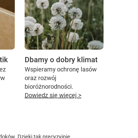
tik
Dbamy o dobry klimat
bez
Wspieramy ochronę lasów
yw
oraz rozwój
bioróżnorodności.
Dowiedz się więcej >
doków. Dzięki tak precyzyjnie