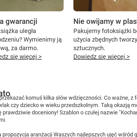
ta gwarancji
Nie owijamy w plas
siążka uległa
Pakujemy fotoksiążki 
odzeniu? Wymienimy ją
użycia zbędnych tworz
ową, za darmo.
sztucznych.
dz się więcej >
Dowiedz się więcej >
ato
by przekazać komuś kilka słów wdzięczności. Co ważne, z 
lak czy dziecko w wieku przedszkolnym. Taką okazją mo
ę prawdziwie doceniony! Szablon o czułej nazwie "Koch
mi.
 propozycja aranżacji Waszych najlepszych ujęć wśród 