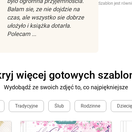
bylo ogromna przyjemnoscia.
Szablon jest równ
Bałam sie, ze nie dojdzie na
czas, ale wszystko sie dobrze
ułożyło i książka dotarła.
Polecam ...
ryj więcej gotowych szabl
Wydobądź ze swoich zdjęć to, co najpiękniejsze
Tradycyjne
Ślub
Rodzinne
Dzieci
Bestseller