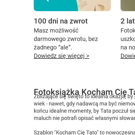
100 dni na zwrot
2 la
Masz możliwość
Fotok
darmowego zwrotu, bez
uszk
żadnego “ale”.
na n
Dowiedz się więcej >
Dowie
Fotoksiążka Kocham Cię T
Zbliżające się święto to idealna okazja, 
wiek - nawet, gdy nadawcą ma być niemow
końcu idealne momenty, by Tata poczuł si
maluch nie potrafi opisać własnymi słowa
Szablon "Kocham Cię Tato" to nowoczesna