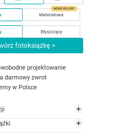
NOWE KOLORY
a
Materiałowa
y
Błyszczący
wórz fotoksiążkę >
 swobodne projektowanie
na darmowy zwrot
emy w Polsce
ji
ążki