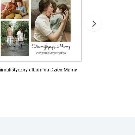
imalistyczny album na Dzień Mamy
Wiosenny al