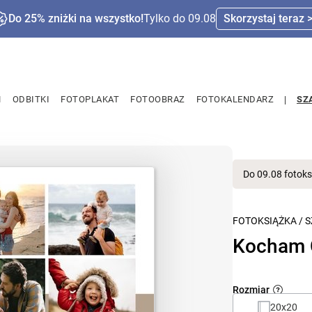
Do 25% zniżki na wszystko!
Tylko do 09.08
Skorzystaj teraz 
M
ODBITKI
FOTOPLAKAT
FOTOOBRAZ
FOTOKALENDARZ
SZ
Do 09.08 fotoks
FOTOKSIĄŻKA
/
S
Kocham C
Rozmiar
20x20