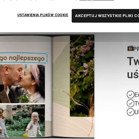
USTAWIENIA PLIKÓW COOKIE
AKCEPTUJ WSZYSTKIE PLIKI C
P
Tw
uś
E
T
U