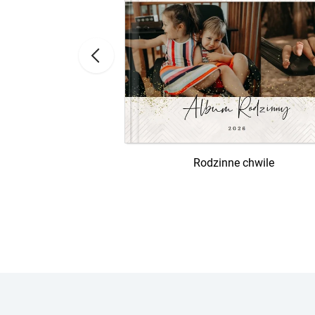
Rodzinne chwile
ągłe urodziny