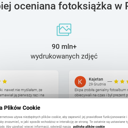
piej oceniana fotoksiążka w 
90 mln+
wydrukowanych zdjęć
Kajetan
29 Grudnia
ki. nawet nie myślałam, ze
Ekipa zrobiła genialny fotoalbum n
mawiał ją pierwszy raz i na
obiecywali na czas i był prezent 
wypas, okładka przyjemna, do teg
ka Plików Cookie
ternetowa używa niezbędnych plików cookie, aby zapewnić jej prawidłowe funkcjonowanie i
aby zrozumieć, w jaki sposób wchodzisz w interakcję ze stroną. Te ostatnie są ustawiane t
ody. Aby uzyskać więcej informacji, odwiedź naszą
politykę plików cookie