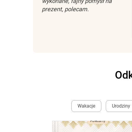
wykonane, fajny pomysł na
prezent, polecam.
Odk
Wakacje
Urodziny
amy
Polecamy