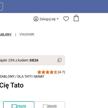
>
Zaloguj się
ABLONY
VOUCHER
iążki -25% z kodem:
SIE26
(4.7)
ZABLONY
/
DLA TATY I MAMY
ię Tato
25x20
30x30