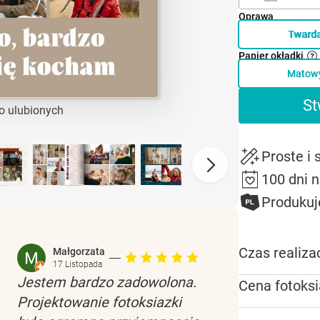
Oprawa
Tward
Papier okładki
Matow
St
o ulubionych
Proste i
100 dni 
Produkuj
Czas realizac
Małgorzata
17 Listopada
Jestem bardzo zadowolona.
Cena fotoksi
Projektowanie fotoksiazki