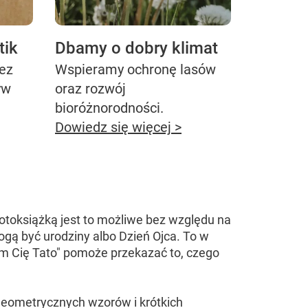
tik
Dbamy o dobry klimat
bez
Wspieramy ochronę lasów
yw
oraz rozwój
bioróżnorodności.
Dowiedz się więcej >
fotoksiążką jest to możliwe bez względu na
gą być urodziny albo Dzień Ojca. To w
am Cię Tato" pomoże przekazać to, czego
geometrycznych wzorów i krótkich