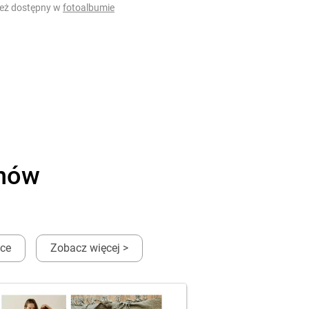
ież dostępny w
fotoalbumie
onów
ęce
Zobacz więcej >
Lim