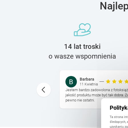
Najle
14 lat troski
o wasze wspomnienia
Barbara
11 Kwietnia
na jestesmy bardzo
Jestem bardzo zadowolona z fotoksiąż
as realizacji, latwosc
jakość produktu może być tak dobra. Za
a potem dostarczenie ...
pewno nie ostatni.
Polity
Ta strona in
śledzących, 
uzyskaniu zg