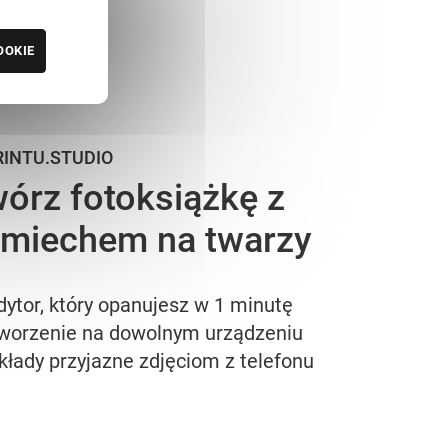
OOKIE
RINTU.STUDIO
órz fotoksiążkę z
miechem na twarzy
dytor, który opanujesz w 1 minutę
worzenie na dowolnym urządzeniu
kłady przyjazne zdjęciom z telefonu