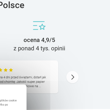
Polsce
ocena 4,9/5
z ponad 4 tys. opinii
vnotm
16 Maja
a 4 dni przed świętami, dotarł jak
Pierwszy raz skorzystałam z
pod choinkę. Jakość super, papier
Prezent przepiękny, wysoki
o jeszcze bony zniżkowe na ...
prostu przepięknie, naprawdę
 plików cookie
ylko po