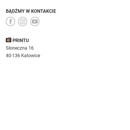
BĄDŹMY W KONTAKCIE
PRINTU
Słoneczna 16
40-136 Katowice
Opinie
O nas
Nasza troska
Kariera
Regulamin
|
Polityka prywatności
|
Specyfikacja techniczna
Drukujemy
emocje