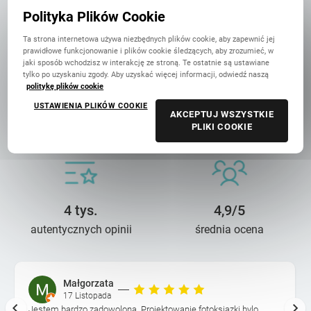
w Polsce
Polityka Plików Cookie
Ta strona internetowa używa niezbędnych plików cookie, aby zapewnić jej
prawidłowe funkcjonowanie i plików cookie śledzących, aby zrozumieć, w
jaki sposób wchodzisz w interakcję ze stroną. Te ostatnie są ustawiane
tylko po uzyskaniu zgody. Aby uzyskać więcej informacji, odwiedź naszą
politykę plików cookie
USTAWIENIA PLIKÓW COOKIE
14 lat troski
90 mln+
AKCEPTUJ WSZYSTKIE
PLIKI COOKIE
o wasze wspomnienia
wydrukowanych zdjęć
4 tys.
4,9/5
autentycznych opinii
średnia ocena
Małgorzata
17 Listopada
Jestem bardzo zadowolona. Projektowanie fotoksiazki bylo