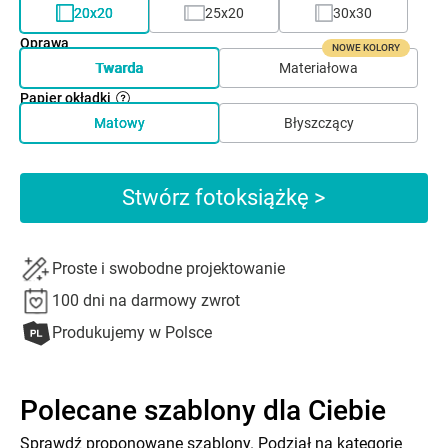
20x20
25x20
30x30
Oprawa
NOWE KOLORY
Twarda
Materiałowa
Papier okładki
Matowy
Błyszczący
Stwórz fotoksiążkę >
Proste i swobodne projektowanie
100 dni na darmowy zwrot
Produkujemy w Polsce
Polecane szablony dla Ciebie
Sprawdź proponowane szablony. Podział na kategorie