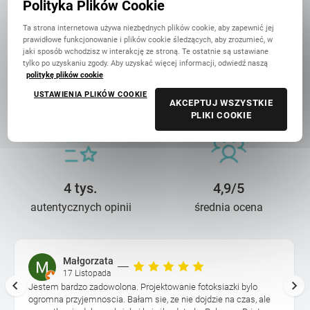
Polityka Plików Cookie
Ta strona internetowa używa niezbędnych plików cookie, aby zapewnić jej
prawidłowe funkcjonowanie i plików cookie śledzących, aby zrozumieć, w
jaki sposób wchodzisz w interakcję ze stroną. Te ostatnie są ustawiane
tylko po uzyskaniu zgody. Aby uzyskać więcej informacji, odwiedź naszą
politykę plików cookie
14 lat troski
90 mln+
USTAWIENIA PLIKÓW COOKIE
AKCEPTUJ WSZYSTKIE
o wasze wspomnienia
wydrukowanych zdjęć
PLIKI COOKIE
4 tys.
4,9/5
autentycznych opinii
średnia ocena
Małgorzata
17 Listopada
Jestem bardzo zadowolona. Projektowanie fotoksiazki bylo
ogromna przyjemnoscia. Bałam sie, ze nie dojdzie na czas, ale