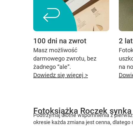
100 dni na zwrot
2 la
Masz możliwość
Fotok
darmowego zwrotu, bez
uszk
żadnego “ale”.
na n
Dowiedz się więcej >
Dowie
Fotoksiążka Roczek synka
Podtrzymaj ulotne wspomnienia z pierwsz
okresie każda zmiana jest cenna, dlatego