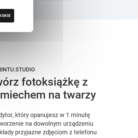
OOKIE
RINTU.STUDIO
órz fotoksiążkę z
miechem na twarzy
dytor, który opanujesz w 1 minutę
worzenie na dowolnym urządzeniu
kłady przyjazne zdjęciom z telefonu