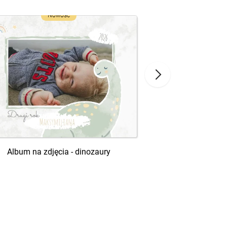
Nowość
Album na zdjęcia - dinozaury
Czekając 