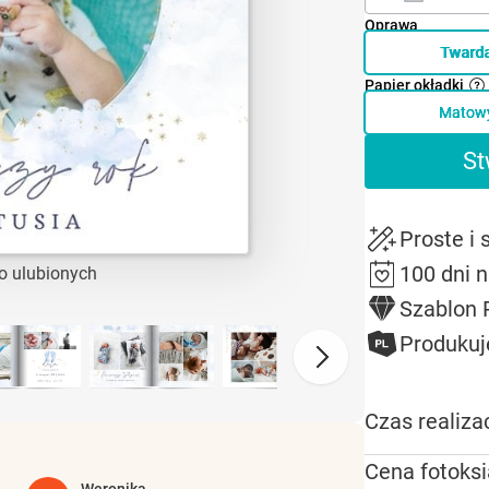
Oprawa
Tward
Papier okładki
Matow
St
Proste i
100 dni 
o ulubionych
Szablon
Produkuj
Czas realizac
Cena fotoksi