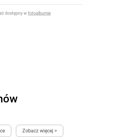
ież dostępny w
fotoalbumie
onów
ęce
Zobacz więcej >