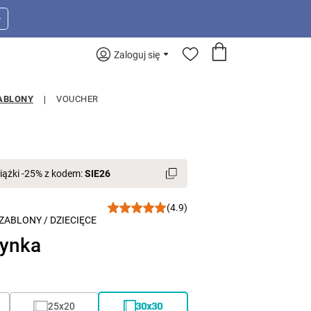
>
Zaloguj się
ABLONY
VOUCHER
iążki -25% z kodem:
SIE26
(4.9)
ZABLONY
/
DZIECIĘCE
synka
25x20
30x30