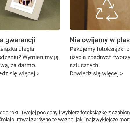
ta gwarancji
Nie owijamy w plas
siążka uległa
Pakujemy fotoksiążki 
odzeniu? Wymienimy ją
użycia zbędnych tworz
ową, za darmo.
sztucznych.
dz się więcej >
Dowiedz się więcej >
ego roku Twojej pociechy i wybierz fotoksiążkę z szab
 śmiało utrwal zarówno te ważne, jak i najzwyklejsze mo