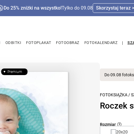
Do 25% zniżki na wszystko!
Tylko do 09.08
Skorzystaj teraz 
M
ODBITKI
FOTOPLAKAT
FOTOOBRAZ
FOTOKALENDARZ
SZ
Premium
Do 09.08 fotoks
FOTOKSIĄŻKA
/
S
Roczek 
Rozmiar
20x20