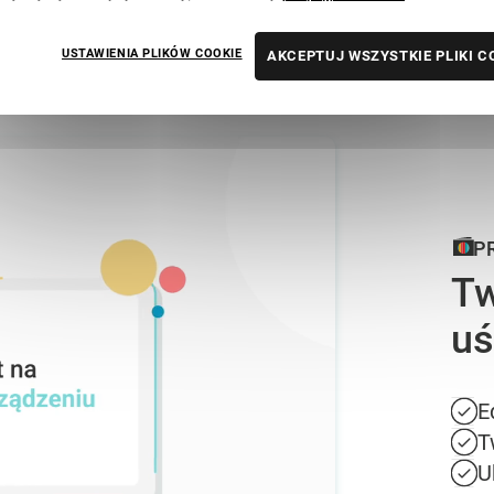
USTAWIENIA PLIKÓW COOKIE
AKCEPTUJ WSZYSTKIE PLIKI C
P
Tw
uś
E
T
U