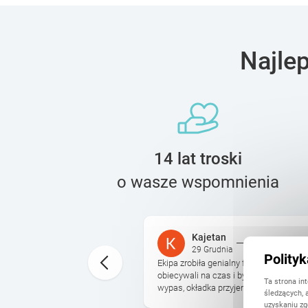
Najle
14 lat troski
o wasze wspomnienia
Kajetan
29 Grudnia
Polity
bardzo przyjemnie się ją
Ekipa zrobiła genialny fotoalbum na 4 d
. Stany kontakt z printu.
obiecywali na czas i był prezent pod ch
Ta strona in
kt finalny ...
wypas, okładka przyjemna, do tego jesz
śledzących, 
uzyskaniu zg