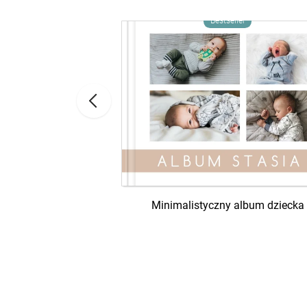
ść
Bestseller
Minimalistyczny album dziecka
lbum na zdjęcia