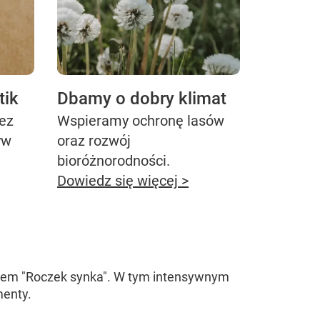
tik
Dbamy o dobry klimat
bez
Wspieramy ochronę lasów
yw
oraz rozwój
bioróżnorodności.
Dowiedz się więcej >
lonem "Roczek synka". W tym intensywnym
menty.