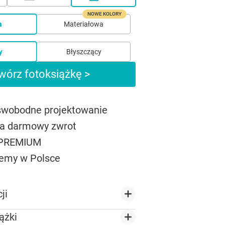
NOWE KOLORY
a
Materiałowa
y
Błyszczący
wórz fotoksiążkę >
 swobodne projektowanie
na darmowy zwrot
 PREMIUM
emy w Polsce
ji
ążki