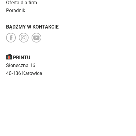
Oferta dla firm
Poradnik
BĄDŹMY W KONTAKCIE
PRINTU
Słoneczna 16
40-136 Katowice
Opinie
O nas
Nasza troska
Kariera
Regulamin
|
Polityka prywatności
|
Specyfikacja techniczna