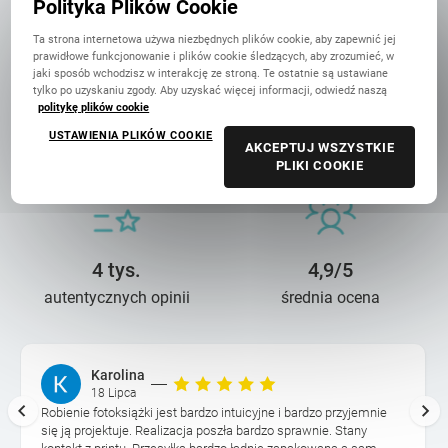
Polityka Plików Cookie
Ta strona internetowa używa niezbędnych plików cookie, aby zapewnić jej
prawidłowe funkcjonowanie i plików cookie śledzących, aby zrozumieć, w
jaki sposób wchodzisz w interakcję ze stroną. Te ostatnie są ustawiane
tylko po uzyskaniu zgody. Aby uzyskać więcej informacji, odwiedź naszą
politykę plików cookie
14 lat troski
90 mln+
USTAWIENIA PLIKÓW COOKIE
AKCEPTUJ WSZYSTKIE
o wasze wspomnienia
wydrukowanych zdjęć
PLIKI COOKIE
4 tys.
4,9/5
autentycznych opinii
średnia ocena
Karolina
18 Lipca
Robienie fotoksiążki jest bardzo intuicyjne i bardzo przyjemnie
się ją projektuje. Realizacja poszła bardzo sprawnie. Stany