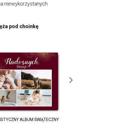
czba niewykorzystanych
męża pod choinkę
.
PREZENT DLA NIEGO
ISTYCZNY ALBUM ŚWIĄTECZNY