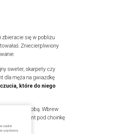
zbieracie się w pobliżu
towałaś. Zniecierpliwiony
owanie.
jny sweter, skarpety czy
ent dla męża na gwiazdkę
czucia, które do niego
t dla Ciebie osobą. Wbrew
słem na prezent pod choinkę
ów cookie
 po uzyskaniu