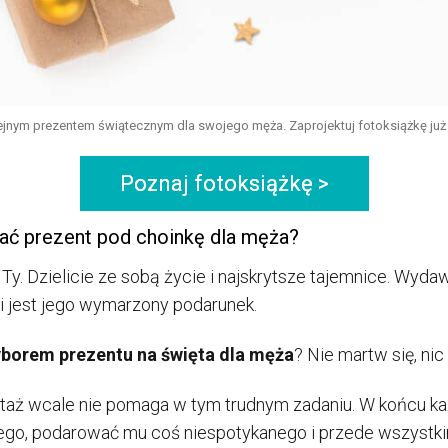
ejnym prezentem świątecznym dla swojego męża. Zaprojektuj fotoksiążkę już 
Poznaj fotoksiążkę >
ać prezent pod choinkę dla męża?
k Ty. Dzielicie ze sobą życie i najskrytsze tajemnice. Wyda
ki jest jego wymarzony podarunek.
borem prezentu na święta dla męża
? Nie martw się, ni
aż wcale nie pomaga w tym trudnym zadaniu. W końcu k
go, podarować mu coś niespotykanego i przede wszystk