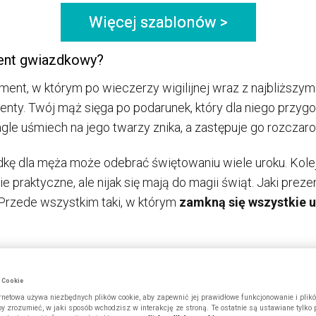
Więcej szablonów >
ent gwiazdkowy?
t, w którym po wieczerzy wigilijnej wraz z najbliższymi 
enty. Twój mąż sięga po podarunek, który dla niego przygo
gle uśmiech na jego twarzy znika, a zastępuje go rozczar
dkę dla męża może odebrać świętowaniu wiele uroku. Kole
 praktyczne, ale nijak się mają do magii świąt. Jaki prez
Przede wszystkim taki, w którym
zamkną się wszystkie u
arto stworzyć własnoręcznie i pokazać mu, jak ważną jes
dne czy pracochłonne przedsięwzięcie. Znakomitym pomy
w Cookie
ykonaniu
fotoksiążka
.
ernetowa używa niezbędnych plików cookie, aby zapewnić jej prawidłowe funkcjonowanie i plik
by zrozumieć, w jaki sposób wchodzisz w interakcję ze stroną. Te ostatnie są ustawiane tylko