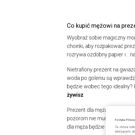
Co kupić mężowi na prez
Wyobraź sobie magiczny momen
choinki, aby rozpakować prez
rozrywa ozdobny papier i… na
Nietrafiony prezent na gwiaz
woda po goleniu są wprawdzie
będzie wobec tego idealny? 
żywisz
.
Prezent dla męża na święta w
pozorom nie musi to być tru
Polityka Plikó
dla męża będzie prosta w w
Ta strona int
śledzących, a