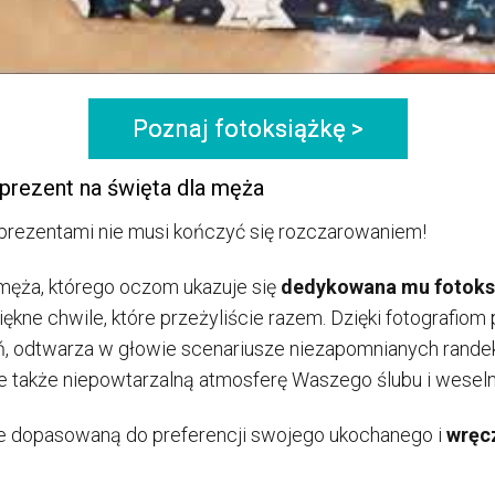
Poznaj fotoksiążkę >
prezent na święta dla męża
rezentami nie musi kończyć się rozczarowaniem!
męża, którego oczom ukazuje się
dedykowana mu fotoks
ękne chwile, które przeżyliście razem. Dzięki fotografio
, odtwarza w głowie scenariusze niezapomnianych randek
e także niepowtarzalną atmosferę Waszego ślubu i weseln
nie dopasowaną do preferencji swojego ukochanego i
wręcz