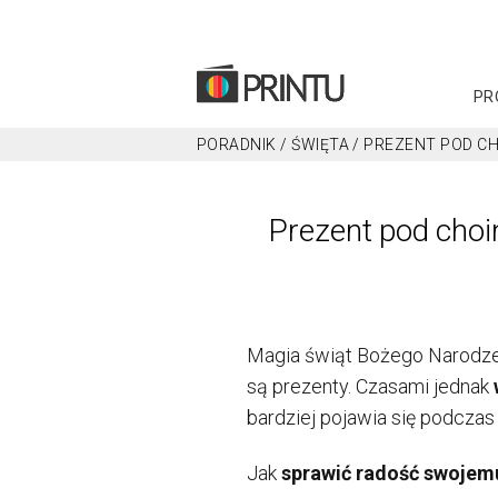
PR
PORADNIK
/
ŚWIĘTA
/
PREZENT POD CHO
Prezent pod choin
Magia świąt Bożego Narodzen
są prezenty.
Czasami jednak
bardziej pojawia się podcza
Jak
sprawić radość swojem