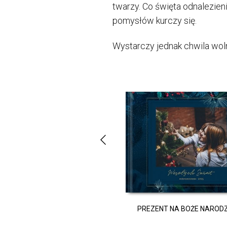
twarzy. Co święta odnalezieni
pomysłów kurczy się.
Wystarczy jednak chwila wo
EZENT NA ROCZNICĘ ŚLUBU
PREZENT NA BOŻE NARODZ