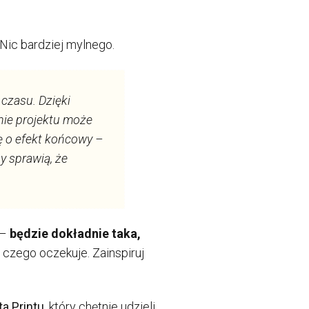
 Nic bardziej mylnego.
 czasu. Dzięki
nie projektu może
ę o efekt końcowy –
y sprawią, że
 –
będzie dokładnie taka,
 czego oczekuje. Zainspiruj
ta Printu
, który chętnie udzieli