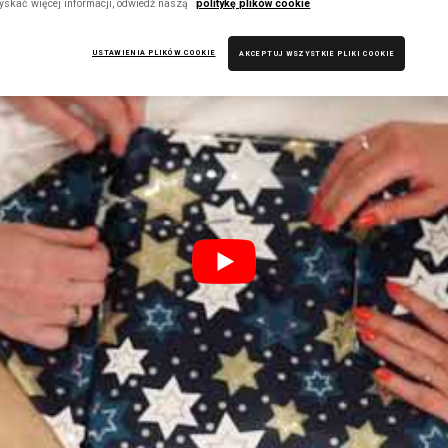
yskać więcej informacji, odwiedź naszą
politykę plików cookie
USTAWIENIA PLIKÓW COOKIE
AKCEPTUJ WSZYSTKIE PLIKI COOKIE