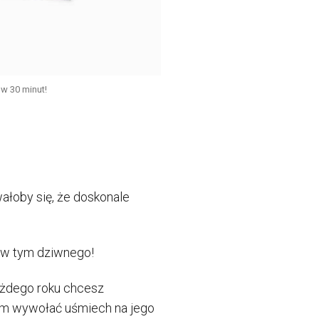
w 30 minut!
wałoby się, że doskonale
c w tym dziwnego!
ażdego roku chcesz
im wywołać uśmiech na jego