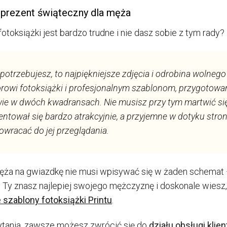
 prezent świąteczny dla męża
otoksiążki jest bardzo trudne i nie dasz sobie z tym rady?
potrzebujesz, to najpiękniejsze zdjęcia i odrobina wolnego
orowi fotoksiążki i profesjonalnym szablonom, przygotowa
ie w dwóch kwadransach. Nie musisz przy tym martwić si
entował się bardzo atrakcyjnie, a przyjemne w dotyku stron
owracać do jej przeglądania.
męża na gwiazdkę nie musi wpisywać się w żaden schemat
 Ty znasz najlepiej swojego mężczyznę i doskonale wiesz,
szablony fotoksiążki Printu
.
pytania, zawsze możesz zwrócić się do
działu obsługi klien