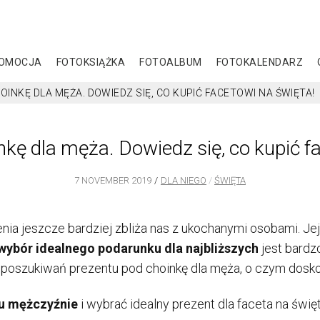
OMOCJA
FOTOKSIĄŻKA
FOTOALBUM
FOTOKALENDARZ
INKĘ DLA MĘŻA. DOWIEDZ SIĘ, CO KUPIĆ FACETOWI NA ŚWIĘTA!
kę dla męża. Dowiedz się, co kupić f
7 NOVEMBER 2019
DLA NIEGO
ŚWIĘTA
ia jeszcze bardziej zbliża nas z ukochanymi osobami. J
wybór idealnego podarunku dla najbliższych
jest bardz
s poszukiwań prezentu pod choinkę dla męża, o czym dosko
u mężczyźnie
i wybrać idealny prezent dla faceta na świ