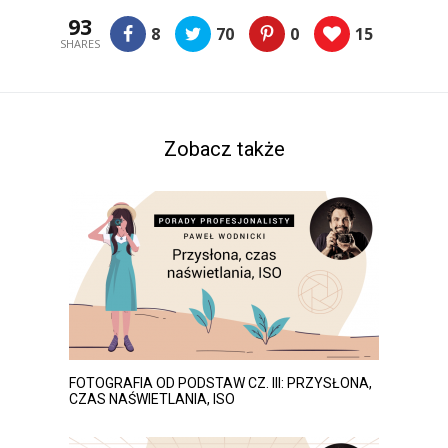
93
8
70
0
15
SHARES
Zobacz także
FOTOGRAFIA OD PODSTAW CZ. III: PRZYSŁONA,
CZAS NAŚWIETLANIA, ISO