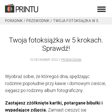
PORADNIK
/
PRZEWODNIK
/
TWOJA FOTOKSIĄŻKA W 5
KROKACH. SPRAWDŹ!
Twoja fotoksiążka w 5 krokach.
Sprawdź!
13 DECEMBER 2022
PRZEWODNIK
Wyobraź sobie, że któregoś dnia, spędzając
rodzinne popołudnie przy kawie i domowym cieście,
sięgasz po rodzinny album fotograficzny…
Zastajesz zżółknięte kartki, potargane bibułki i
wypadające zdjęcia.
Zamiast cieszyć się