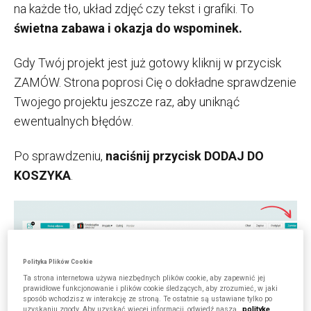
na każde tło, układ zdjęć czy tekst i grafiki. To
świetna zabawa i okazja do wspominek.
Gdy Twój projekt jest już gotowy kliknij w przycisk
ZAMÓW. Strona poprosi Cię o dokładne sprawdzenie
Twojego projektu jeszcze raz, aby uniknąć
ewentualnych błędów.
Po sprawdzeniu,
naciśnij przycisk DODAJ DO
KOSZYKA
.
Polityka Plików Cookie
Ta strona internetowa używa niezbędnych plików cookie, aby zapewnić jej
prawidłowe funkcjonowanie i plików cookie śledzących, aby zrozumieć, w jaki
sposób wchodzisz w interakcję ze stroną. Te ostatnie są ustawiane tylko po
uzyskaniu zgody. Aby uzyskać więcej informacji, odwiedź naszą
politykę