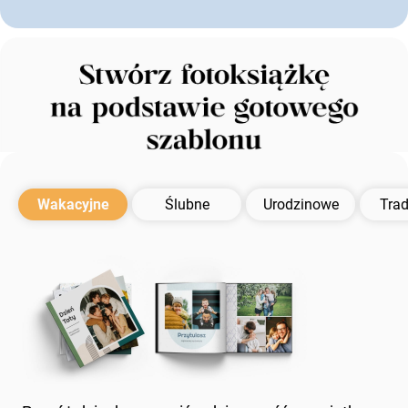
Wakacyjne
Ślubne
Urodzinowe
Trad