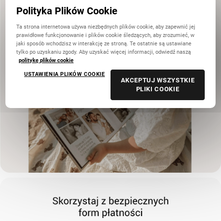
Polityka Plików Cookie
Ta strona internetowa używa niezbędnych plików cookie, aby zapewnić jej
prawidłowe funkcjonowanie i plików cookie śledzących, aby zrozumieć, w
jaki sposób wchodzisz w interakcję ze stroną. Te ostatnie są ustawiane
tylko po uzyskaniu zgody. Aby uzyskać więcej informacji, odwiedź naszą
politykę plików cookie
USTAWIENIA PLIKÓW COOKIE
AKCEPTUJ WSZYSTKIE
PLIKI COOKIE