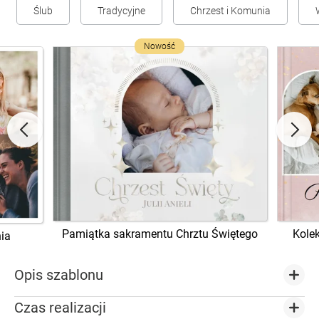
Ślub
Tradycyjne
Chrzest i Komunia
Nowość
Pamiątka sakramentu Chrztu Świętego
Kole
ia
Opis szablonu
Czas realizacji