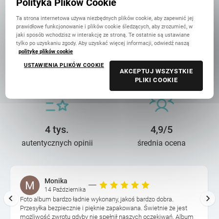
Polityka Plików Cookie
Ta strona internetowa używa niezbędnych plików cookie, aby zapewnić jej
prawidłowe funkcjonowanie i plików cookie śledzących, aby zrozumieć, w
jaki sposób wchodzisz w interakcję ze stroną. Te ostatnie są ustawiane
tylko po uzyskaniu zgody. Aby uzyskać więcej informacji, odwiedź naszą
politykę plików cookie
14 lat troski
90 mln+
USTAWIENIA PLIKÓW COOKIE
o wasze wspomnienia
wydrukowanych zdjęć
AKCEPTUJ WSZYSTKIE
PLIKI COOKIE
4 tys.
4,9/5
autentycznych opinii
średnia ocena
Monika
14 Października
Foto album bardzo ładnie wykonany, jakoś bardzo dobra.
Przesyłka bezpiecznie i pięknie zapakowana. Świetnie że jest
możliwość zwrotu gdyby nie spełnił naszych oczekiwań. Album