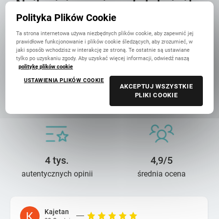
Najlepiej oceniana fotoksiążka
w Polsce
Polityka Plików Cookie
Ta strona internetowa używa niezbędnych plików cookie, aby zapewnić jej
prawidłowe funkcjonowanie i plików cookie śledzących, aby zrozumieć, w
jaki sposób wchodzisz w interakcję ze stroną. Te ostatnie są ustawiane
tylko po uzyskaniu zgody. Aby uzyskać więcej informacji, odwiedź naszą
politykę plików cookie
USTAWIENIA PLIKÓW COOKIE
AKCEPTUJ WSZYSTKIE
14 lat troski
90 mln+
PLIKI COOKIE
o wasze wspomnienia
wydrukowanych zdjęć
4 tys.
4,9/5
autentycznych opinii
średnia ocena
Kajetan