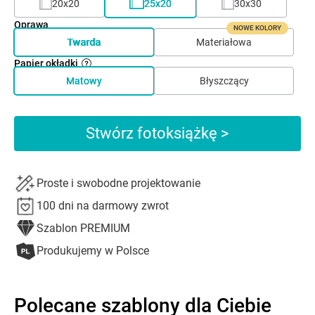
20x20
25x20
30x30
Oprawa
NOWE KOLORY
Twarda
Materiałowa
Papier okładki
Matowy
Błyszczący
Stwórz fotoksiążkę >
Proste i swobodne projektowanie
100 dni na darmowy zwrot
Szablon PREMIUM
Produkujemy w Polsce
Polecane szablony dla Ciebie