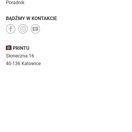
Poradnik
BĄDŹMY W KONTAKCIE
PRINTU
Słoneczna 16
40-136 Katowice
Opinie
O nas
Nasza troska
Kariera
Regulamin
|
Polityka prywatności
|
Specyfikacja techniczna