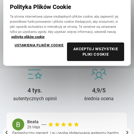
w Polsce
Polityka Plików Cookie
Ta strona internetowa używa niezbędnych plików cookie, aby zapewnić jej
prawidłowe funkcjonowanie i plików cookie śledzących, aby zrozumieć, w
jaki sposób wchodzisz w interakcję ze stroną. Te ostatnie są ustawiane
tylko po uzyskaniu zgody. Aby uzyskać więcej informacji, odwiedź naszą
politykę plików cookie
USTAWIENIA PLIKÓW COOKIE
14 lat troski
90 mln+
AKCEPTUJ WSZYSTKIE
PLIKI COOKIE
o wasze wspomnienia
wydrukowanych zdjęć
4 tys.
4,9/5
autentycznych opinii
średnia ocena
Beata
26 Maja
Fantastyczny prezent. I ja i osoba obdarowana jestesmy bardzo