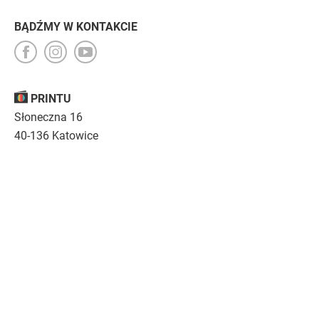
BĄDŹMY W KONTAKCIE
PRINTU
Słoneczna 16
40-136 Katowice
Opinie
O nas
Nasza troska
Kariera
Regulamin
|
Polityka prywatności
|
Specyfikacja techniczna
Drukujemy
emocje