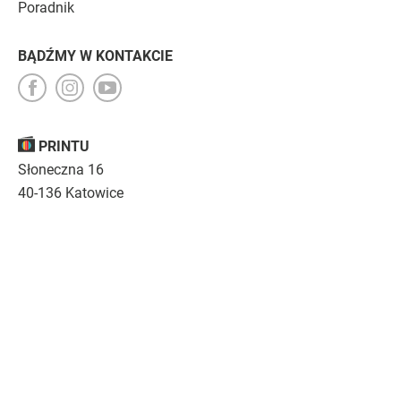
Poradnik
BĄDŹMY W KONTAKCIE
PRINTU
Słoneczna 16
40-136 Katowice
Opinie
O nas
Nasza troska
Kariera
Regulamin
|
Polityka prywatności
|
Specyfikacja techniczna