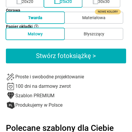
20x20
25x20
30x30
Oprawa
NOWE KOLORY
Twarda
Materiałowa
Papier okładki
Matowy
Błyszczący
Stwórz fotoksiążkę >
Proste i swobodne projektowanie
100 dni na darmowy zwrot
Szablon PREMIUM
Produkujemy w Polsce
Polecane szablony dla Ciebie