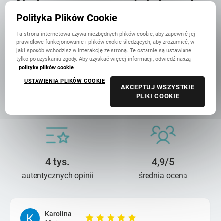
Najlepiej oceniana fotoksiążka
w Polsce
Polityka Plików Cookie
Ta strona internetowa używa niezbędnych plików cookie, aby zapewnić jej
prawidłowe funkcjonowanie i plików cookie śledzących, aby zrozumieć, w
jaki sposób wchodzisz w interakcję ze stroną. Te ostatnie są ustawiane
tylko po uzyskaniu zgody. Aby uzyskać więcej informacji, odwiedź naszą
politykę plików cookie
USTAWIENIA PLIKÓW COOKIE
AKCEPTUJ WSZYSTKIE
14 lat troski
90 mln+
PLIKI COOKIE
o wasze wspomnienia
wydrukowanych zdjęć
4 tys.
4,9/5
autentycznych opinii
średnia ocena
Karolina