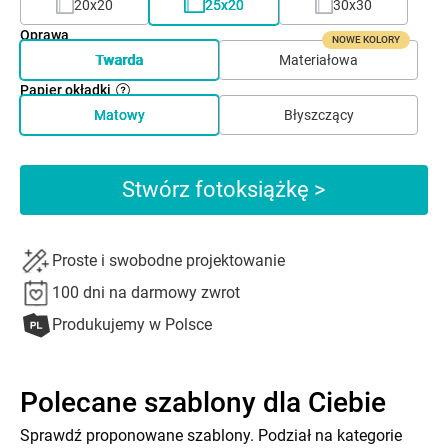
20x20
25x20
30x30
Oprawa
NOWE KOLORY
Twarda
Materiałowa
Papier okładki
Matowy
Błyszczący
Stwórz fotoksiążkę >
Proste i swobodne projektowanie
100 dni na darmowy zwrot
Produkujemy w Polsce
Polecane szablony dla Ciebie
Sprawdź proponowane szablony. Podział na kategorie