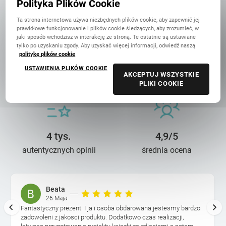
Polityka Plików Cookie
Ta strona internetowa używa niezbędnych plików cookie, aby zapewnić jej
prawidłowe funkcjonowanie i plików cookie śledzących, aby zrozumieć, w
jaki sposób wchodzisz w interakcję ze stroną. Te ostatnie są ustawiane
tylko po uzyskaniu zgody. Aby uzyskać więcej informacji, odwiedź naszą
politykę plików cookie
14 lat troski
90 mln+
USTAWIENIA PLIKÓW COOKIE
AKCEPTUJ WSZYSTKIE
o wasze wspomnienia
wydrukowanych zdjęć
PLIKI COOKIE
4 tys.
4,9/5
autentycznych opinii
średnia ocena
Beata
26 Maja
Fantastyczny prezent. I ja i osoba obdarowana jestesmy bardzo
zadowoleni z jakosci produktu. Dodatkowo czas realizacji,