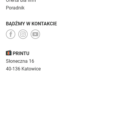
Oferta dla firm
Poradnik
BĄDŹMY W KONTAKCIE
PRINTU
Słoneczna 16
40-136 Katowice
Opinie
O nas
Nasza troska
Kariera
Regulamin
|
Polityka prywatności
|
Specyfikacja techniczna