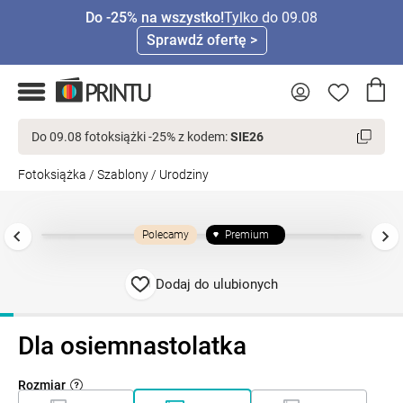
Do -25% na wszystko!
Tylko do 09.08
Sprawdź ofertę >
Do 09.08 fotoksiążki -25% z kodem:
SIE26
Fotoksiążka
/
Szablony
/
Urodziny
Polecamy
Premium
Dodaj do ulubionych
Dla osiemnastolatka
Rozmiar