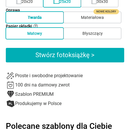
20x20
25x20
30x30
Oprawa
NOWE KOLORY
Twarda
Materiałowa
Papier okładki
Matowy
Błyszczący
Stwórz fotoksiążkę >
Proste i swobodne projektowanie
100 dni na darmowy zwrot
Szablon PREMIUM
Produkujemy w Polsce
Polecane szablony dla Ciebie