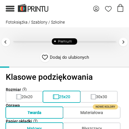
Fotoksiążka
/
Szablony
/
Szkolne
Premium
Dodaj do ulubionych
Klasowe podziękowania
Rozmiar
20x20
25x20
30x30
Oprawa
NOWE KOLORY
Twarda
Materiałowa
Papier okładki
Matowy
Błyszczący