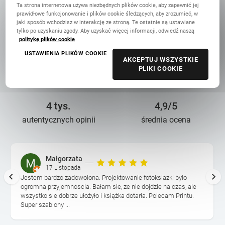
Ta strona internetowa używa niezbędnych plików cookie, aby zapewnić jej
prawidłowe funkcjonowanie i plików cookie śledzących, aby zrozumieć, w
jaki sposób wchodzisz w interakcję ze stroną. Te ostatnie są ustawiane
13 lat troski
90 mln+
tylko po uzyskaniu zgody. Aby uzyskać więcej informacji, odwiedź naszą
politykę plików cookie
o wasze wspomnienia
wydrukowanych zdjęć
USTAWIENIA PLIKÓW COOKIE
AKCEPTUJ WSZYSTKIE
PLIKI COOKIE
4 tys.
4,9/5
autentycznych opinii
średnia ocena
Małgorzata
17 Listopada
Jestem bardzo zadowolona. Projektowanie fotoksiazki bylo
ogromna przyjemnoscia. Bałam sie, ze nie dojdzie na czas, ale
wszystko sie dobrze ułożyło i książka dotarła. Polecam Printu.
Super szablony ...