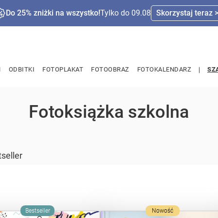
Do 25% zniżki na wszystko!
Tylko do 09.08
Skorzystaj teraz 
M
ODBITKI
FOTOPLAKAT
FOTOOBRAZ
FOTOKALENDARZ
SZ
Fotoksiążka szkolna
seller
Bestseller
Nowość