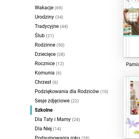
Wakacje
(69)
Urodziny
(34)
Tradycyjne
(44)
Ślub
(21)
Rodzinne
(50)
Dziecięce
(28)
Rocznice
(12)
Pamią
Komunia
(6)
Chrzest
(6)
Podziękowania dla Rodziców
(10)
Sesje zdjęciowe
(22)
Szkolne
Dla Taty i Mamy
(24)
Dla Niej
(14)
Podsumowania roku
(28)