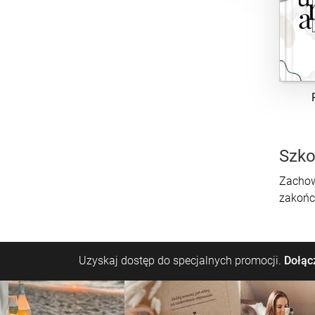
Szko
Zachow
zakońc
Uzyskaj dostęp do specjalnych promocji.
Dołącz