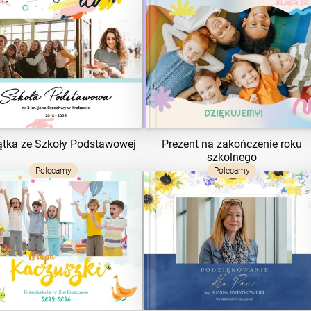
ZOBACZ SZABLON
ZOBACZ SZABLON
tka ze Szkoły Podstawowej
Prezent na zakończenie roku
szkolnego
Polecamy
Polecamy
ZOBACZ SZABLON
ZOBACZ SZABLON