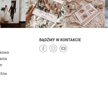
BĄDŹMY W KONTAKCIE
esowa
ania
um
afów