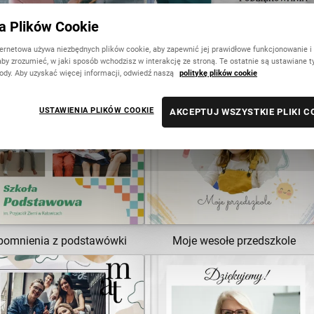
ka Plików Cookie
ternetowa używa niezbędnych plików cookie, aby zapewnić jej prawidłowe funkcjonowanie i
Pamiątkowy album dla
Klasowe podziękowania
aby zrozumieć, w jaki sposób wchodzisz w interakcję ze stroną. Te ostatnie są ustawiane t
Wychowawcy
ody. Aby uzyskać więcej informacji, odwiedź naszą
politykę plików cookie
Nowość
USTAWIENIA PLIKÓW COOKIE
AKCEPTUJ WSZYSTKIE PLIKI C
ZOBACZ SZABLON
ZOBACZ SZABLON
omnienia z podstawówki
Moje wesołe przedszkole