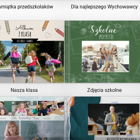
amiątka przedszkolaków
Dla najlepszego Wychowawcy
ZOBACZ SZABLON
ZOBACZ SZABLON
Nasza klasa
Zdjęcia szkolne
ZOBACZ SZABLON
ZOBACZ SZABLON