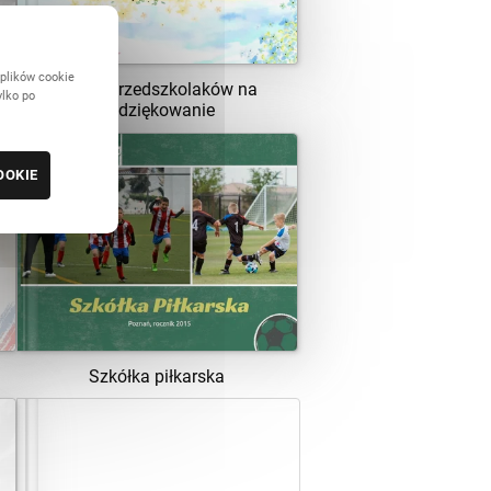
 plików cookie
Laurki przedszkolaków na
ylko po
podziękowanie
OOKIE
ZOBACZ SZABLON
Szkółka piłkarska