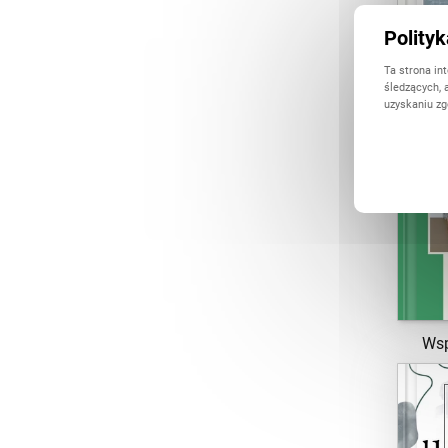
Polity
Ta strona in
śledzących, 
uzyskaniu zg
Wsp