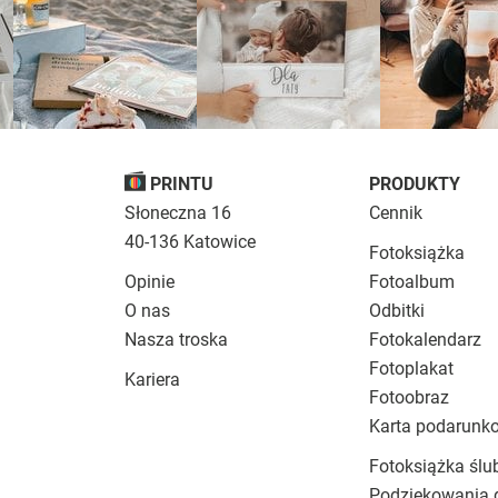
PRINTU
PRODUKTY
Słoneczna 16
Cennik
40-136 Katowice
Fotoksiążka
Opinie
Fotoalbum
O nas
Odbitki
Nasza troska
Fotokalendarz
Fotoplakat
Kariera
Fotoobraz
Karta podarunk
Fotoksiążka ślu
Podziękowania 