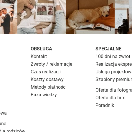
OBSŁUGA
SPECJALNE
Kontakt
100 dni na zwrot
Zwroty / reklamacje
Realizacja ekspr
Czas realizacji
Usługa projektow
Koszty dostawy
Szablony premi
Metody płatności
Oferta dla fotogr
Baza wiedzy
Oferta dla firm
Poradnik
owa
bna
dla rodziców