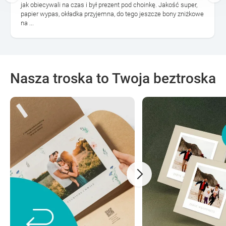
jak obiecywali na czas i był prezent pod choinkę. Jakość super,
papier wypas, okładka przyjemna, do tego jeszcze bony zniżkowe
na ...
Nasza troska to Twoja beztroska