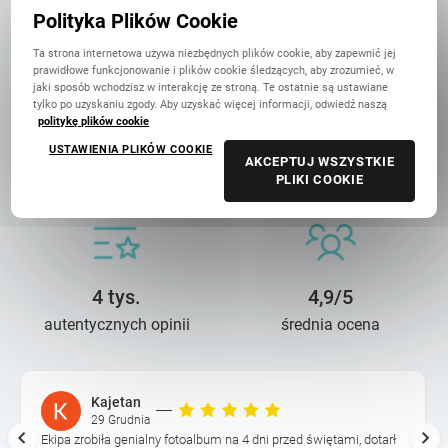
w Polsce
Polityka Plików Cookie
Ta strona internetowa używa niezbędnych plików cookie, aby zapewnić jej
prawidłowe funkcjonowanie i plików cookie śledzących, aby zrozumieć, w
jaki sposób wchodzisz w interakcję ze stroną. Te ostatnie są ustawiane
tylko po uzyskaniu zgody. Aby uzyskać więcej informacji, odwiedź naszą
politykę plików cookie
14 lat troski
90 mln+
USTAWIENIA PLIKÓW COOKIE
AKCEPTUJ WSZYSTKIE
o wasze wspomnienia
wydrukowanych zdjęć
PLIKI COOKIE
4 tys.
4,9/5
autentycznych opinii
średnia ocena
Kajetan
29 Grudnia
Ekipa zrobiła genialny fotoalbum na 4 dni przed świętami, dotarł