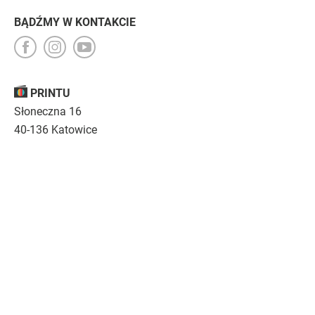
BĄDŹMY W KONTAKCIE
PRINTU
Słoneczna 16
40-136 Katowice
Opinie
O nas
Nasza troska
Kariera
Regulamin
|
Polityka prywatności
|
Specyfikacja techniczna
Drukujemy
emocje