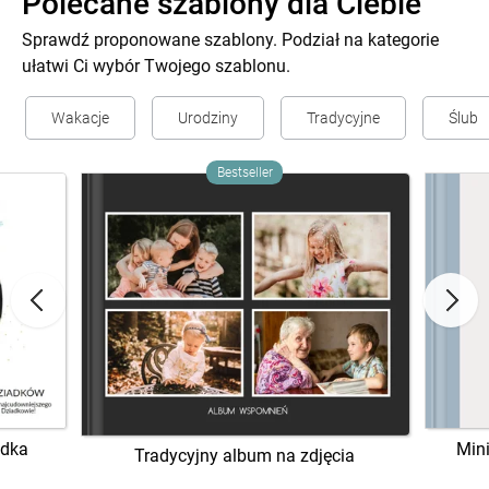
Polecane szablony dla Ciebie
Sprawdź proponowane szablony. Podział na kategorie
ułatwi Ci wybór Twojego szablonu.
Wakacje
Urodziny
Tradycyjne
Ślub
Bestseller
adka
Mini
Tradycyjny album na zdjęcia