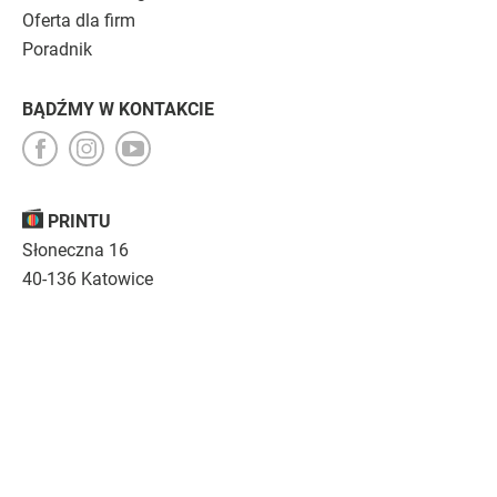
Oferta dla firm
Poradnik
BĄDŹMY W KONTAKCIE
PRINTU
Słoneczna 16
40-136 Katowice
Opinie
O nas
Nasza troska
Kariera
Regulamin
|
Polityka prywatności
|
Specyfikacja techniczna