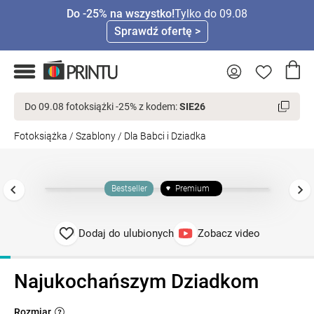
Do -25% na wszystko!
Tylko do 09.08
Sprawdź ofertę >
Do 09.08 fotoksiążki -25% z kodem:
SIE26
Fotoksiążka
/
Szablony
/
Dla Babci i Dziadka
Bestseller
Premium
Dodaj do ulubionych
Zobacz video
Najukochańszym Dziadkom
Rozmiar