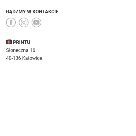
BĄDŹMY W KONTAKCIE
PRINTU
Słoneczna 16
40-136 Katowice
Opinie
O nas
Nasza troska
Kariera
Regulamin
|
Polityka prywatności
|
Specyfikacja techniczna
Drukujemy
emocje