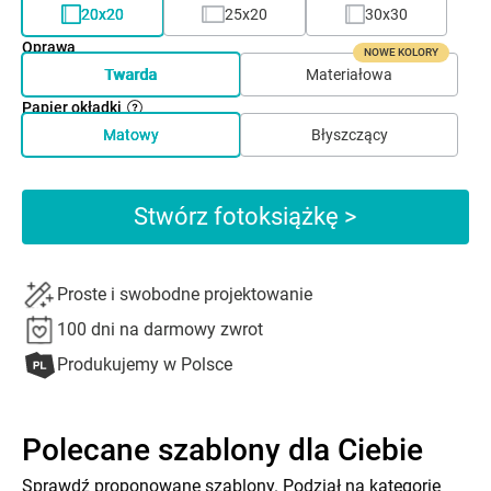
20x20
25x20
30x30
Oprawa
NOWE KOLORY
Twarda
Materiałowa
Papier okładki
Matowy
Błyszczący
Stwórz fotoksiążkę >
Proste i swobodne projektowanie
100 dni na darmowy zwrot
Produkujemy w Polsce
Polecane szablony dla Ciebie
Sprawdź proponowane szablony. Podział na kategorie