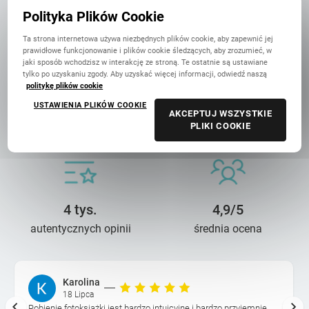
w Polsce
Polityka Plików Cookie
Ta strona internetowa używa niezbędnych plików cookie, aby zapewnić jej
prawidłowe funkcjonowanie i plików cookie śledzących, aby zrozumieć, w
jaki sposób wchodzisz w interakcję ze stroną. Te ostatnie są ustawiane
tylko po uzyskaniu zgody. Aby uzyskać więcej informacji, odwiedź naszą
politykę plików cookie
USTAWIENIA PLIKÓW COOKIE
14 lat troski
90 mln+
AKCEPTUJ WSZYSTKIE
PLIKI COOKIE
o wasze wspomnienia
wydrukowanych zdjęć
4 tys.
4,9/5
autentycznych opinii
średnia ocena
Karolina
18 Lipca
Robienie fotoksiążki jest bardzo intuicyjne i bardzo przyjemnie