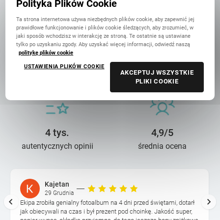
Polityka Plików Cookie
Ta strona internetowa używa niezbędnych plików cookie, aby zapewnić jej
prawidłowe funkcjonowanie i plików cookie śledzących, aby zrozumieć, w
jaki sposób wchodzisz w interakcję ze stroną. Te ostatnie są ustawiane
tylko po uzyskaniu zgody. Aby uzyskać więcej informacji, odwiedź naszą
politykę plików cookie
14 lat troski
90 mln+
USTAWIENIA PLIKÓW COOKIE
AKCEPTUJ WSZYSTKIE
o wasze wspomnienia
wydrukowanych zdjęć
PLIKI COOKIE
4 tys.
4,9/5
autentycznych opinii
średnia ocena
Kajetan
29 Grudnia
Ekipa zrobiła genialny fotoalbum na 4 dni przed świętami, dotarł
jak obiecywali na czas i był prezent pod choinkę. Jakość super,