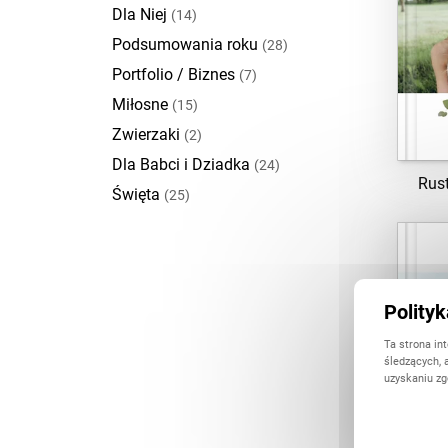
Dla Niej
(14)
Podsumowania roku
(28)
Portfolio / Biznes
(7)
Miłosne
(15)
Zwierzaki
(2)
Dla Babci i Dziadka
(24)
Rus
Święta
(25)
Polity
Ta strona in
śledzących, 
uzyskaniu zg
P