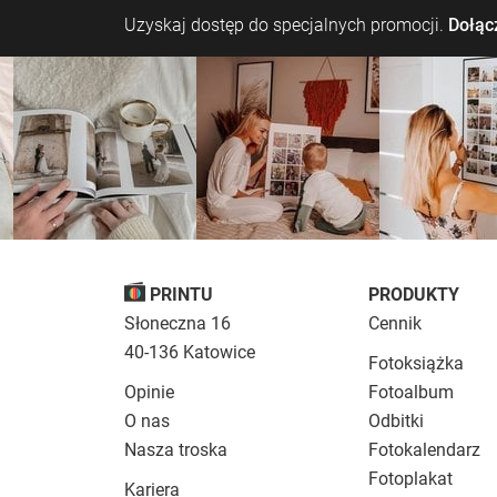
Uzyskaj dostęp do specjalnych promocji.
Dołącz
PRINTU
PRODUKTY
Słoneczna 16
Cennik
40-136 Katowice
Fotoksiążka
Opinie
Fotoalbum
O nas
Odbitki
Nasza troska
Fotokalendarz
Fotoplakat
Kariera