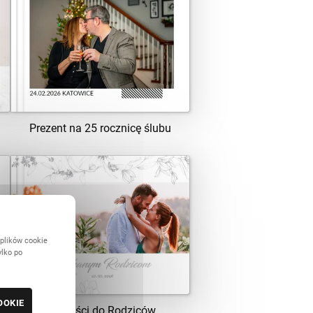
ZOBACZ SZABLON
Prezent na 25 rocznicę ślubu
ZOBACZ SZABLON
 plików cookie
ylko po
OOKIE
Z miłości do Rodziców