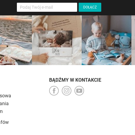
BĄDŹMY W KONTAKCIE
esowa
ania
um
afów