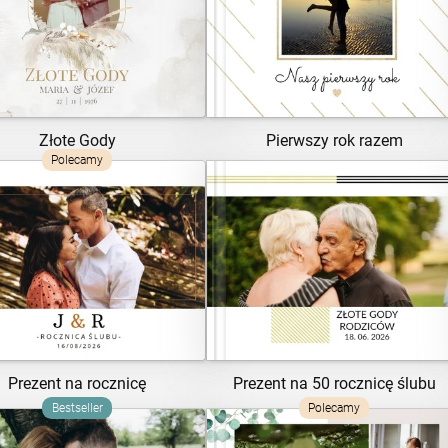
ZOBACZ SZABLON
ZOBACZ SZABLON
Złote Gody
Pierwszy rok razem
Polecamy
ZOBACZ SZABLON
ZOBACZ SZABLON
Prezent na rocznicę
Prezent na 50 rocznicę ślubu
Bestseller
Polecamy