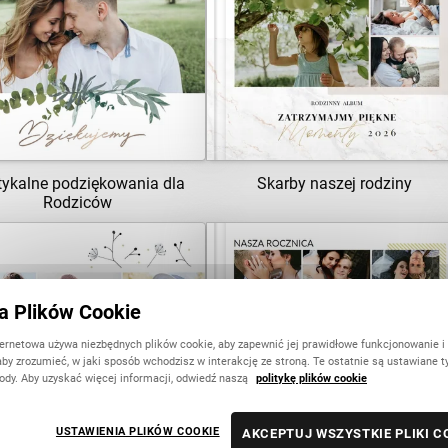
ZOBACZ SZABLON
ZOBACZ SZABLON
tykalne podziękowania dla
Skarby naszej rodziny
Rodziców
ka Plików Cookie
ZOBACZ SZABLON
ZOBACZ SZABLON
ternetowa używa niezbędnych plików cookie, aby zapewnić jej prawidłowe funkcjonowanie i
aby zrozumieć, w jaki sposób wchodzisz w interakcję ze stroną. Te ostatnie są ustawiane t
ody. Aby uzyskać więcej informacji, odwiedź naszą
politykę plików cookie
USTAWIENIA PLIKÓW COOKIE
AKCEPTUJ WSZYSTKIE PLIKI C
rezent na rocznicę ślubu
Prezent na 10 rocznicę ślubu