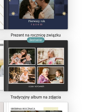
ZOBACZ SZABLON
Prezent na rocznicę związku
Bestseller
ZOBACZ SZABLON
Tradycyjny album na zdjęcia