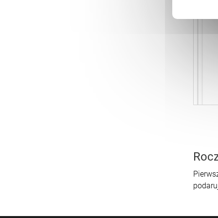
Rocz
Pierwsz
podaruj