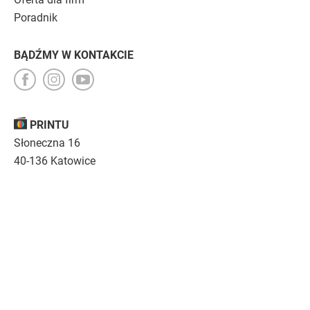
Poradnik
BĄDŹMY W KONTAKCIE
PRINTU
Słoneczna 16
40-136 Katowice
Opinie
O nas
Nasza troska
Kariera
Regulamin
|
Polityka prywatności
|
Specyfikacja techniczna