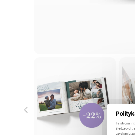
Polity
Ta strona in
śledzących, 
uzyskaniu zg