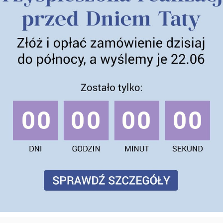
00
00
00
00