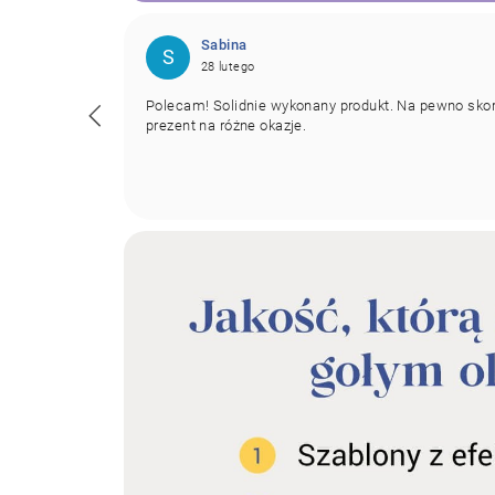
Sabina
S
28 lutego
e, można
Polecam! Solidnie wykonany produkt. Na pewno skorz
ja zamówienia
prezent na różne okazje.