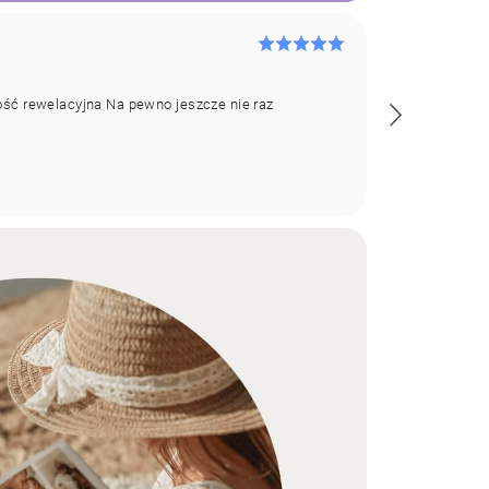
Karol
K
10 lu
ść rewelacyjna Na pewno jeszcze nie raz
Jestem zachw
kombinować n
Jakość na na
realizacja.