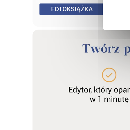
NDARZ
FOTOKSIĄŻKA