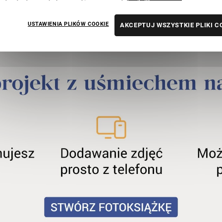
FOTOALBUM
ODBITKI ZDJĘĆ
USTAWIENIA PLIKÓW COOKIE
AKCEPTUJ WSZYSTKIE PLIKI C