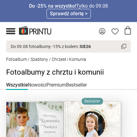
Do -25% na wszystko!
Tylko do 09.08
Sprawdź ofertę >
Do 09.08 fotoalbumy -15% z kodem:
SIE26
Fotoalbum
/
Szablony
/ Chrzest i Komunia
Fotoalbumy z chrztu i komunii
Wszystkie
Nowości
Premium
Bestseller
Bestseller