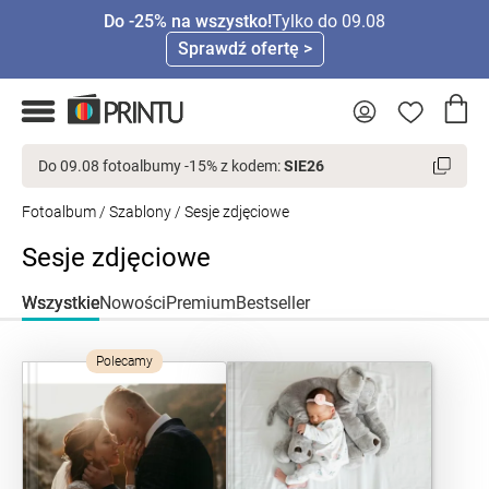
Do -25% na wszystko!
Tylko do 09.08
Sprawdź ofertę >
Do 09.08 fotoalbumy -15% z kodem:
SIE26
Fotoalbum
/
Szablony
/ Sesje zdjęciowe
Sesje zdjęciowe
Wszystkie
Nowości
Premium
Bestseller
Polecamy