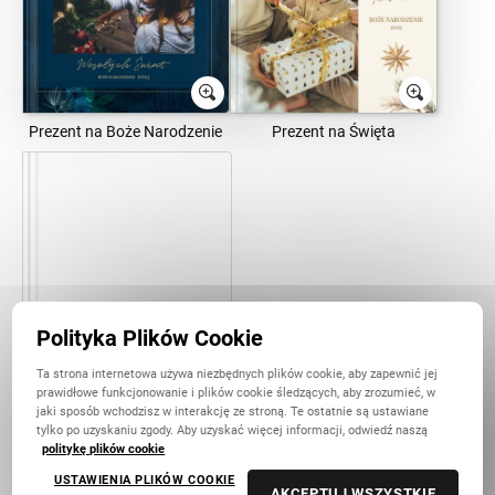
Prezent na Boże Narodzenie
Prezent na Święta
Polityka Plików Cookie
Pusty projekt
Ta strona internetowa używa niezbędnych plików cookie, aby zapewnić jej
prawidłowe funkcjonowanie i plików cookie śledzących, aby zrozumieć, w
jaki sposób wchodzisz w interakcję ze stroną. Te ostatnie są ustawiane
tylko po uzyskaniu zgody. Aby uzyskać więcej informacji, odwiedź naszą
Sesje zdjęciowe
Zmień
politykę plików cookie
USTAWIENIA PLIKÓW COOKIE
AKCEPTUJ WSZYSTKIE