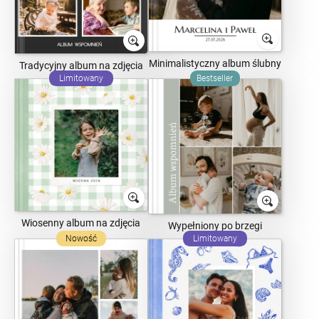
Minimalistyczny album ślubny
Tradycyjny album na zdjęcia
Limitowany
Bestseller
Wiosenny album na zdjęcia
Wypełniony po brzegi
Nowość
Limitowany