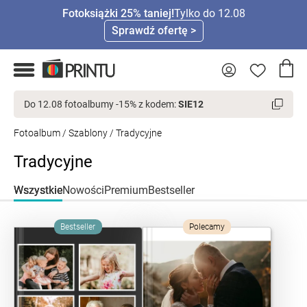
Fotoksiążki 25% taniej!
Tylko do 12.08
Sprawdź ofertę >
Do 12.08 fotoalbumy -15% z kodem:
SIE12
Fotoalbum
/
Szablony
/ Tradycyjne
Tradycyjne
Wszystkie
Nowości
Premium
Bestseller
Bestseller
Polecamy