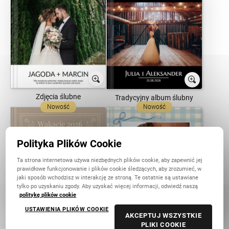
Zdjęcia ślubne
Tradycyjny album ślubny
Nowość
Nowość
Polityka Plików Cookie
Ta strona internetowa używa niezbędnych plików cookie, aby zapewnić jej
prawidłowe funkcjonowanie i plików cookie śledzących, aby zrozumieć, w
jaki sposób wchodzisz w interakcję ze stroną. Te ostatnie są ustawiane
tylko po uzyskaniu zgody. Aby uzyskać więcej informacji, odwiedź naszą
politykę plików cookie
USTAWIENIA PLIKÓW COOKIE
Nasze Wakacje 2026
Nasze pierwsze wakacje
AKCEPTUJ WSZYSTKIE
razem
PLIKI COOKIE