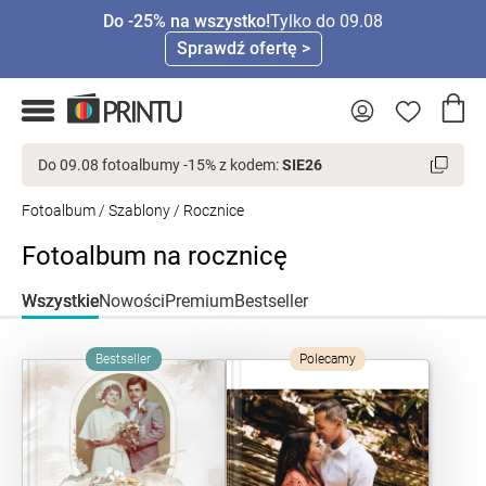
Do -25% na wszystko!
Tylko do 09.08
Sprawdź ofertę >
Do 09.08 fotoalbumy -15% z kodem:
SIE26
Fotoalbum
/
Szablony
/ Rocznice
Fotoalbum na rocznicę
Wszystkie
Nowości
Premium
Bestseller
Bestseller
Polecamy