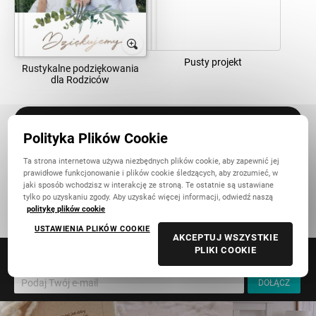
Pusty projekt
Rustykalne podziękowania
dla Rodziców
Rocznice
Zmień
Polityka Plików Cookie
Ta strona internetowa używa niezbędnych plików cookie, aby zapewnić jej
Pierwsza, trzynasta czy pięćdziesiąta - każda rocznica to
prawidłowe funkcjonowanie i plików cookie śledzących, aby zrozumieć, w
powód do świętowania! Wybierz szablon na swoje zdjęcia
jaki sposób wchodzisz w interakcję ze stroną. Te ostatnie są ustawiane
i podaruj prezent, który wywoła same najpiękniejsze
tylko po uzyskaniu zgody. Aby uzyskać więcej informacji, odwiedź naszą
politykę plików cookie
emocje.
USTAWIENIA PLIKÓW COOKIE
AKCEPTUJ WSZYSTKIE
PLIKI COOKIE
Uzyskaj dostęp do specjalnych promocji.