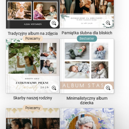
Pamiątka ślubna dla bliskich
Tradycyjny album na zdjęcia
Polecamy
Bestseller
Skarby naszej rodziny
Minimalistyczny album
dziecka
Polecamy