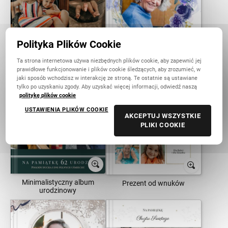
Polityka Plików Cookie
Ta strona internetowa używa niezbędnych plików cookie, aby zapewnić jej
Rodzinne chwile
Urodziny seniora
prawidłowe funkcjonowanie i plików cookie śledzących, aby zrozumieć, w
jaki sposób wchodzisz w interakcję ze stroną. Te ostatnie są ustawiane
tylko po uzyskaniu zgody. Aby uzyskać więcej informacji, odwiedź naszą
politykę plików cookie
USTAWIENIA PLIKÓW COOKIE
AKCEPTUJ WSZYSTKIE
PLIKI COOKIE
Minimalistyczny album
Prezent od wnuków
urodzinowy