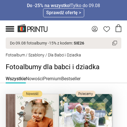
Do -25% na wszystko!
Tylko do 09.08
Sprawdź ofertę >
Do 09.08 fotoalbumy -15% z kodem:
SIE26
Fotoalbum
/
Szablony
/ Dla Babci i Dziadka
Fotoalbumy dla babci i dziadka
Wszystkie
Nowości
Premium
Bestseller
Nowość
Polecamy