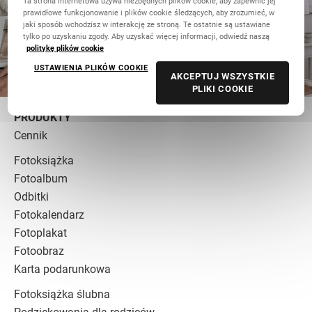
Ta strona internetowa używa niezbędnych plików cookie, aby zapewnić jej
prawidłowe funkcjonowanie i plików cookie śledzących, aby zrozumieć, w
jaki sposób wchodzisz w interakcję ze stroną. Te ostatnie są ustawiane
tylko po uzyskaniu zgody. Aby uzyskać więcej informacji, odwiedź naszą
politykę plików cookie
USTAWIENIA PLIKÓW COOKIE
AKCEPTUJ WSZYSTKIE
PLIKI COOKIE
PRODUKTY
Cennik
Fotoksiążka
Fotoalbum
Odbitki
Fotokalendarz
Fotoplakat
Fotoobraz
Karta podarunkowa
Fotoksiążka ślubna