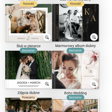
Nowość
Nowość
Marmurowy album ślubny
Ślub w plenerze
Bestseller
Bestseller
Zdjęcia ślubne
Boho Wedding
Polecamy
Bestseller