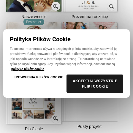
Nasze wesele
Prezent na rocznicę
Bestseller
Polityka Plików Cookie
Ta strona internetowa używa niezbędnych plików cookie, aby zapewnić jej
prawidłowe funkcjonowanie i plików cookie śledzących, aby zrozumieć, w
jaki sposób wchodzisz w interakcję ze stroną. Te ostatnie są ustawiane
tylko po uzyskaniu zgody. Aby uzyskać więcej informacji, odwiedź naszą
politykę plików cookie
Złote Gody
Sesja narzeczeńska
USTAWIENIA PLIKÓW COOKIE
AKCEPTUJ WSZYSTKIE
PLIKI COOKIE
Pusty projekt
Dla Ciebie