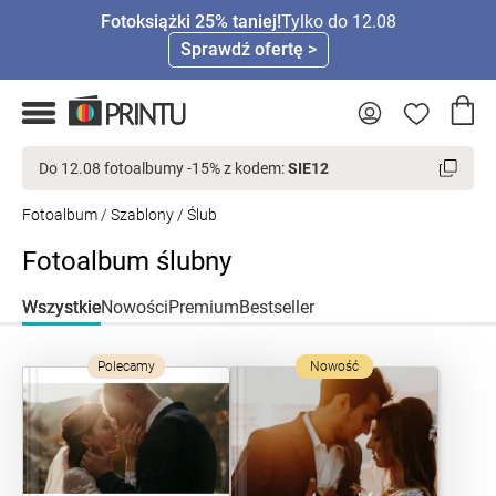
Fotoksiążki 25% taniej!
Tylko do 12.08
Sprawdź ofertę >
Do 12.08 fotoalbumy -15% z kodem:
SIE12
Fotoalbum
/
Szablony
/ Ślub
Fotoalbum ślubny
Wszystkie
Nowości
Premium
Bestseller
Polecamy
Nowość