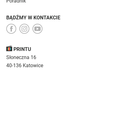
Poradnik
BĄDŹMY W KONTAKCIE
PRINTU
Słoneczna 16
40-136 Katowice
Opinie
O nas
Nasza troska
Kariera
Regulamin
|
Polityka prywatności
|
Specyfikacja techniczna
Drukujemy
emocje