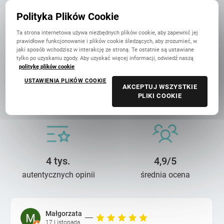
Najlepiej oceniana fotoksiążka
w Polsce
Polityka Plików Cookie
Ta strona internetowa używa niezbędnych plików cookie, aby zapewnić jej
prawidłowe funkcjonowanie i plików cookie śledzących, aby zrozumieć, w
jaki sposób wchodzisz w interakcję ze stroną. Te ostatnie są ustawiane
tylko po uzyskaniu zgody. Aby uzyskać więcej informacji, odwiedź naszą
politykę plików cookie
USTAWIENIA PLIKÓW COOKIE
14 lat troski
90 mln+
AKCEPTUJ WSZYSTKIE
PLIKI COOKIE
o wasze wspomnienia
wydrukowanych zdjęć
4 tys.
4,9/5
autentycznych opinii
średnia ocena
Małgorzata
17 Listopada