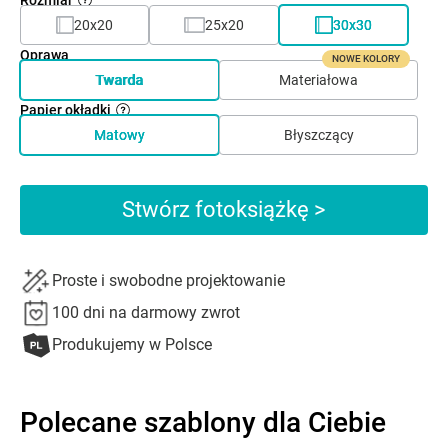
20x20
25x20
30x30
Oprawa
NOWE KOLORY
Twarda
Materiałowa
Papier okładki
Matowy
Błyszczący
Stwórz fotoksiążkę >
Proste i swobodne projektowanie
100 dni na darmowy zwrot
Produkujemy w Polsce
Polecane szablony dla Ciebie